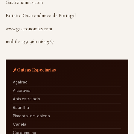
Gastronomias.com
Roteiro Gastronómico de Portugal
www.gastronomias.com
mobile +351 960 064 967
🌶️ Outras Especiarias
Açafrão
Alcaravia
Anis estrelado
Baunilha
Pimenta-de-caiena
Canela
Cardamomo