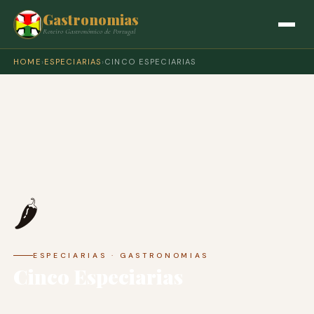
Gastronomias
Roteiro Gastronómico de Portugal
HOME
›
ESPECIARIAS
›
CINCO ESPECIARIAS
🌶️
ESPECIARIAS · GASTRONOMIAS
Cinco Especiarias