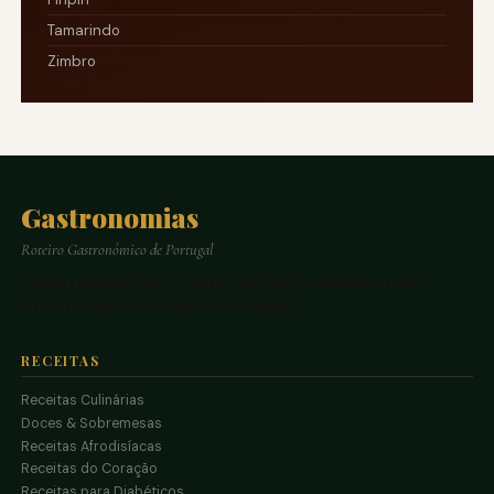
Tamarindo
Zimbro
Gastronomias
Roteiro Gastronómico de Portugal
Online desde 1997 — mais de 6.000 receitas e um
universo gastronómico português.
RECEITAS
Receitas Culinárias
Doces & Sobremesas
Receitas Afrodisíacas
Receitas do Coração
Receitas para Diabéticos