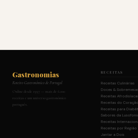
Gastronomias
RECEITAS
Roteiro Gastronómico de Portugal
Receitas Culinárias
Doces & Sobremesa
Online desde 1997 — mais de 6.000
Receitas Afrodisíaca
receitas e um universo gastronómico
Receitas do Coraçã
português.
Receitas para Diabé
Sabores da Lusofoni
Receitas Internacion
Receitas por Região
Jantar a Dois