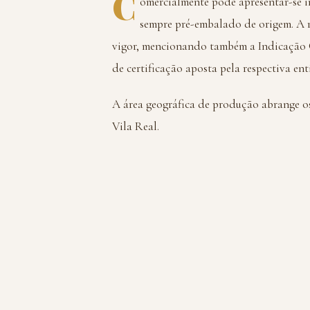
C
omercialmente pode apresentar-se i
sempre pré-embalado de origem. A r
vigor, mencionando também a Indicação G
de certificação aposta pela respectiva ent
A área geográfica de produção abrange os
Vila Real.