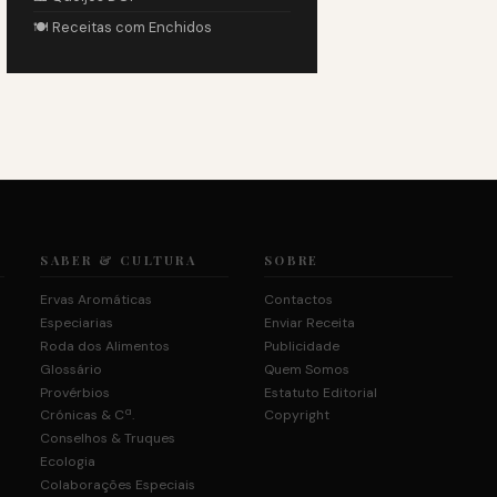
🍽️ Receitas com Enchidos
SABER & CULTURA
SOBRE
Ervas Aromáticas
Contactos
Especiarias
Enviar Receita
Roda dos Alimentos
Publicidade
Glossário
Quem Somos
Provérbios
Estatuto Editorial
Crónicas & Cª.
Copyright
Conselhos & Truques
Ecologia
Colaborações Especiais