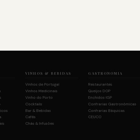
VINHOS & BEBIDAS
GASTRONOMIA
Vinhos de Portugal
Restaurantes
s
Vinhos Medicinais
Queijos DOP
s
Vinho do Porto
Enchidos IGP
o
Cocktails
Confrarias Gastronómicas
ticos
Bar & Bebidas
Confrarias Báquicas
a
Cafés
CEUCO
ais
Chás & Infusões