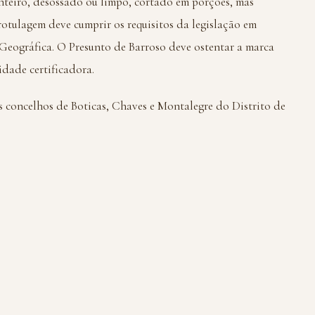
nteiro, desossado ou limpo, cortado em porções, mas
otulagem deve cumprir os requisitos da legislação em
eográfica. O Presunto de Barroso deve ostentar a marca
idade certificadora.
 concelhos de Boticas, Chaves e Montalegre do Distrito de