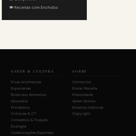
🍽️ Receitas com Enchidos
SABER & CULTURA
SOBRE
Ervas Aromáticas
Contactos
Especiarias
Enviar Receita
Roda dos Alimentos
Publicidade
Glossário
Quem Somos
Provérbios
Estatuto Editorial
Crónicas & Cª.
Copyright
Conselhos & Truques
Ecologia
Colaborações Especiais