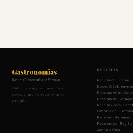
Gastronomias
RECEITAS
Roteiro Gastronómico de Portugal
Receitas Culinárias
Doces & Sobremesa
Online desde 1997 — mais de 6.000
Receitas Afrodisíaca
receitas e um universo gastronómico
Receitas do Coraçã
português.
Receitas para Diabé
Sabores da Lusofoni
Receitas Internacion
Receitas por Região
Jantar a Dois