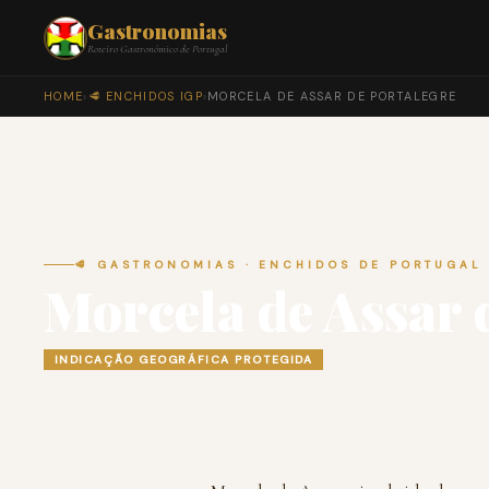
Gastronomias
Roteiro Gastronómico de Portugal
HOME
›
🥩 ENCHIDOS IGP
›
MORCELA DE ASSAR DE PORTALEGRE
🥩 GASTRONOMIAS · ENCHIDOS DE PORTUGAL
Morcela de Assar 
INDICAÇÃO GEOGRÁFICA PROTEGIDA