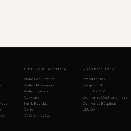
VINHOS & BEBIDAS
GASTRONOMIA
Vinhos de Portugal
Restaurantes
s
Vinhos Medicinais
Queijos DOP
s
Vinho do Porto
Enchidos IGP
o
Cocktails
Confrarias Gastronómicas
ticos
Bar & Bebidas
Confrarias Báquicas
a
Cafés
CEUCO
ais
Chás & Infusões