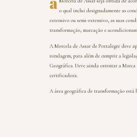
a
Morcela de Assar seja obtida de aco
o qual inclui designadamente as con
extensivo ou semi-extensivo, as suas con
transformação, marcação e acondicionam
A Morcela de Assar de Portalegre deve ap
rotulagem, para além de cumprir a legisl
Geográfica. Deve ainda ostentar a Marca 
certificadora.
A área geográfica de transformação está 