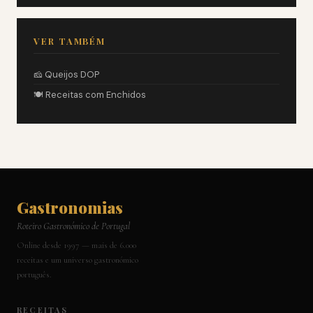
VER TAMBÉM
🧀 Queijos DOP
🍽️ Receitas com Enchidos
Gastronomias
Roteiro Gastronómico de Portugal
Online desde 1997 — mais de 6.000
receitas e um universo gastronómico
português.
RECEITAS