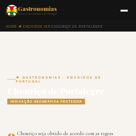
Gastronomias
Roteiro Gastronómico de Portugal
HOME
›
🥩 ENCHIDOS IGP
›
CHOURIÇO DE PORTALEGRE
🥩 GASTRONOMIAS · ENCHIDOS DE
PORTUGAL
Chouriço de Portalegre
INDICAÇÃO GEOGRÁFICA PROTEGIDA
o
Chouriço seja obtido de acordo com as regras