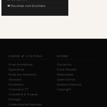
🍽️ Receitas com Enchidos
SABER & CULTURA
SOBRE
Ervas Aromáticas
Contactos
Especiarias
Enviar Receita
Roda dos Alimentos
Publicidade
Glossário
Quem Somos
Provérbios
Estatuto Editorial
Crónicas & Cª.
Copyright
Conselhos & Truques
Ecologia
Colaborações Especiais