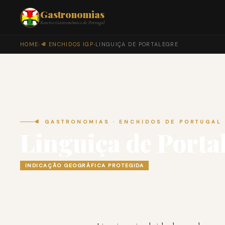
Gastronomias
Roteiro Gastronómico de Portugal
HOME
›
🥩 ENCHIDOS IGP
›
LINGUIÇA DE PORTALEGRE
🥩 GASTRONOMIAS · ENCHIDOS DE PORTUGAL
Linguiça de Porta
INDICAÇÃO GEOGRÁFICA PROTEGIDA