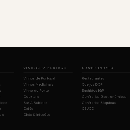
VINHOS & BEBIDAS
GASTRONOMIA
Vinhos de Portugal
Restaurantes
s
Vinhos Medicinais
Queijos DOP
s
Vinho do Porto
Enchidos IGP
o
Cocktails
Confrarias Gastronómicas
ticos
Bar & Bebidas
Confrarias Báquicas
a
Cafés
CEUCO
ais
Chás & Infusões