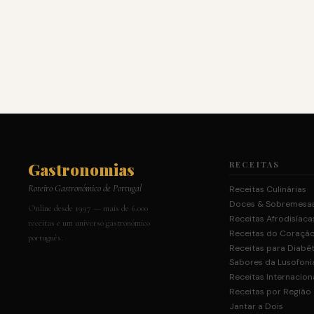
Gastronomias
RECEITAS
Roteiro Gastronómico de Portugal
Receitas Culinárias
Doces & Sobremesa
Online desde 1997 — mais de 6.000
Receitas Afrodisíaca
receitas e um universo gastronómico
Receitas do Coraçã
português.
Receitas para Diabé
Sabores da Lusofoni
Receitas Internacion
Receitas por Região
Jantar a Dois