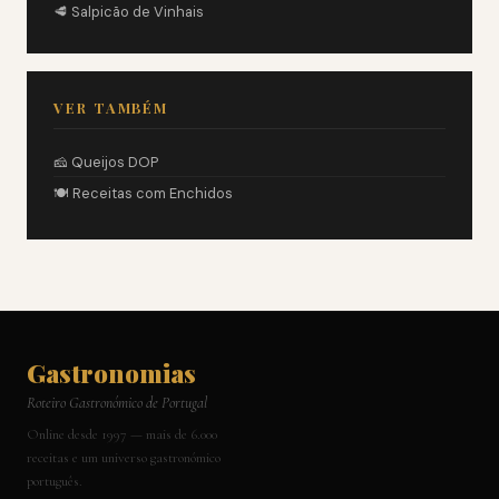
🥩 Salpicão de Vinhais
VER TAMBÉM
🧀 Queijos DOP
🍽️ Receitas com Enchidos
Gastronomias
Roteiro Gastronómico de Portugal
Online desde 1997 — mais de 6.000
receitas e um universo gastronómico
português.