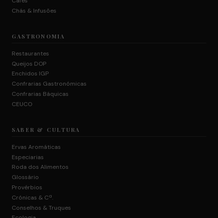
Cafés
Chás & Infusões
GASTRONOMIA
Restaurantes
Queijos DOP
Enchidos IGP
Confrarias Gastronómicas
Confrarias Báquicas
CEUCO
SABER & CULTURA
Ervas Aromáticas
Especiarias
Roda dos Alimentos
Glossário
Provérbios
Crónicas & Cª.
Conselhos & Truques
Ecologia