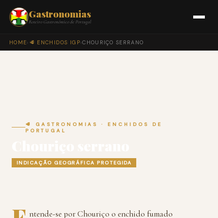
Gastronomias
Roteiro Gastronómico de Portugal
HOME
›
🥩 ENCHIDOS IGP
›
CHOURIÇO SERRANO
🥩 GASTRONOMIAS · ENCHIDOS DE
PORTUGAL
Chouriço serrano
INDICAÇÃO GEOGRÁFICA PROTEGIDA
E
ntende-se por Chouriço o enchido fumado