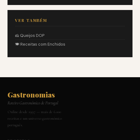
VER TAMBÉM
🧀 Queijos DOP
🍽️ Receitas com Enchidos
Gastronomias
Roteiro Gastronómico de Portugal
Online desde 1997 — mais de 6.000
receitas e um universo gastronómico
português.