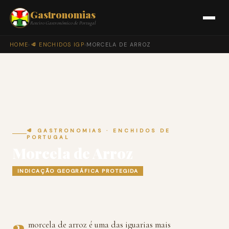
Gastronomias
Roteiro Gastronómico de Portugal
HOME
›
🥩 ENCHIDOS IGP
›
MORCELA DE ARROZ
🥩 GASTRONOMIAS · ENCHIDOS DE
PORTUGAL
Morcela de Arroz
INDICAÇÃO GEOGRÁFICA PROTEGIDA
a
morcela de arroz é uma das iguarias mais