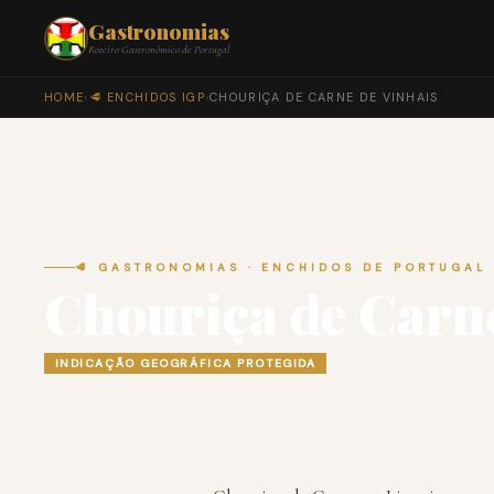
Gastronomias
Roteiro Gastronómico de Portugal
HOME
›
🥩 ENCHIDOS IGP
›
CHOURIÇA DE CARNE DE VINHAIS
🥩 GASTRONOMIAS · ENCHIDOS DE PORTUGAL
Chouriça de Carne
INDICAÇÃO GEOGRÁFICA PROTEGIDA