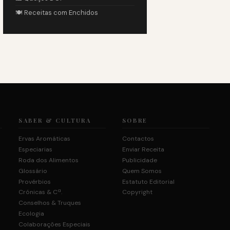
🍽️ Receitas com Enchidos
SABER & CULTURA
SOBRE
Ervas Aromáticas
Contactos
Especiarias
Enviar Receita
Roda dos Alimentos
Publicidade
Glossário
Quem Somos
Provérbios
Estatuto Editorial
Crónicas & Cª.
Copyright
Conselhos & Truques
Ecologia
Colaborações Especiais