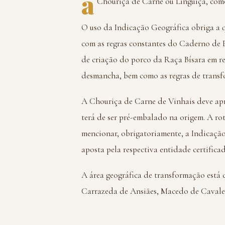
a
Chouriça de Carne ou Linguiça, como
O uso da Indicação Geográfica obriga a 
com as regras constantes do Caderno de E
de criação do porco da Raça Bísara em re
desmancha, bem como as regras de trans
A Chouriça de Carne de Vinhais deve apre
terá de ser pré-embalado na origem. A ro
mencionar, obrigatoriamente, a Indicação
aposta pela respectiva entidade certifica
A área geográfica de transformação está 
Carrazeda de Ansiães, Macedo de Cavalei