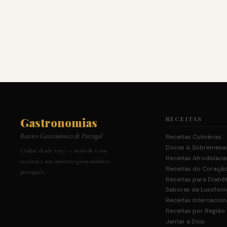
Gastronomias
RECEITAS
Roteiro Gastronómico de Portugal
Receitas Culinárias
Doces & Sobremesa
Online desde 1997 — mais de 6.000
Receitas Afrodisíaca
receitas e um universo gastronómico
Receitas do Coraçã
português.
Receitas para Diabé
Sabores da Lusofoni
Receitas Internacion
Receitas por Região
Jantar a Dois