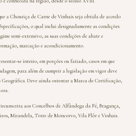
 é conhecida na região, desde o século XVIII.
que a Chouriça de Carne de Vinhais seja obtida de acordo
specificações, o qual inclui designadamente as condições
gime semi-extensivo, as suas condições de abate e
formação, marcação e acondicionamento.
sentar-se inteiro, em porções ou fatiado, casos em que
tulagem, para além de cumprir a legislação em vigor deve
 Geográfica. Deve ainda ostentar a Marca de Certificação,
dora.
circunscrita aos Concelhos de Alfândega da Fé, Bragança,
ros, Mirandela, Torre de Moncorvo, Vila Flôr e Vinhais.