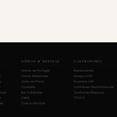
VINHOS & BEBIDAS
GASTRONOMIA
Vinhos de Portugal
Restaurantes
s
Vinhos Medicinais
Queijos DOP
s
Vinho do Porto
Enchidos IGP
o
Cocktails
Confrarias Gastronómicas
ticos
Bar & Bebidas
Confrarias Báquicas
a
Cafés
CEUCO
ais
Chás & Infusões