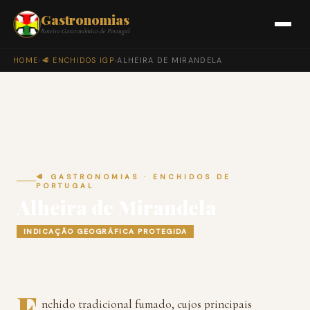
Gastronomias
Roteiro Gastronómico de Portugal
HOME
›
🥩 ENCHIDOS IGP
›
ALHEIRA DE MIRANDELA
🥩 GASTRONOMIAS · ENCHIDOS DE
PORTUGAL
Alheira de Mirandela
INDICAÇÃO GEOGRÁFICA PROTEGIDA
E
nchido tradicional fumado, cujos principais