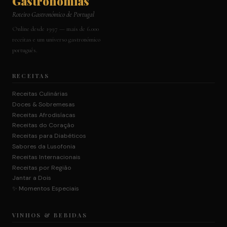
Gastronomias
Roteiro Gastronómico de Portugal
Online desde 1997 — mais de 6.000
receitas e um universo gastronómico
português.
RECEITAS
Receitas Culinárias
Doces & Sobremesas
Receitas Afrodisíacas
Receitas do Coração
Receitas para Diabéticos
Sabores da Lusofonia
Receitas Internacionais
Receitas por Região
Jantar a Dois
✨ Momentos Especiais
VINHOS & BEBIDAS