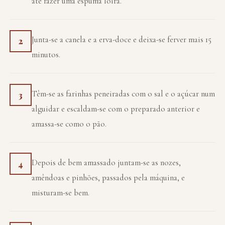
até fazer uma espuma loira.
Junta-se a canela e a erva-doce e deixa-se ferver mais 15
2
minutos.
Têm-se as farinhas peneiradas com o sal e o açúcar num
3
alguidar e escaldam-se com o preparado anterior e
amassa-se como o pão.
Depois de bem amassado juntam-se as nozes,
4
amêndoas e pinhões, passados pela máquina, e
misturam-se bem.