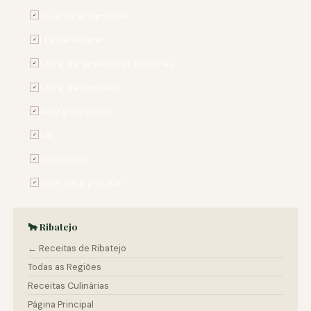
50 g de erva-doce
✓
1 kg de açúcar
✓
100 g de amêndoas torradas
✓
100 g de pinhões
✓
400 g de nozes
✓
sal
✓
amêndoas
✓
ovos para pincelar
✓
🐂 Ribatejo
← Receitas de Ribatejo
Todas as Regiões
Receitas Culinárias
Página Principal