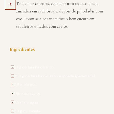
Tendem-se as broas, espeta-se uma ou outra meia
5
amêndoa em cada broa e, depois de pinceladas com
ovo, levam-se a cozer em forno bem quente em
tabuleiros untados com azeite.
Ingredientes
PARA 4 PESSOAS
2 kg de farinha de trigo
✓
750 g de farinha de milho espoada (peneirada)
✓
2,5 dl de mel
✓
1 litro de azeite
✓
7,5 dl de água
✓
50 g de canela
✓