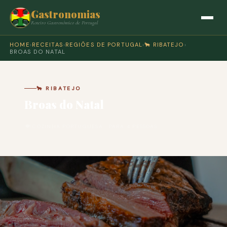
Gastronomias
Roteiro Gastronómico de Portugal
HOME
›
RECEITAS
›
REGIÕES DE PORTUGAL
›
🐂 RIBATEJO
›
BROAS DO NATAL
🐂 RIBATEJO
Broas do Natal
🍽 COZINHA PORTUGUESA · PARA 4 PESSOAS