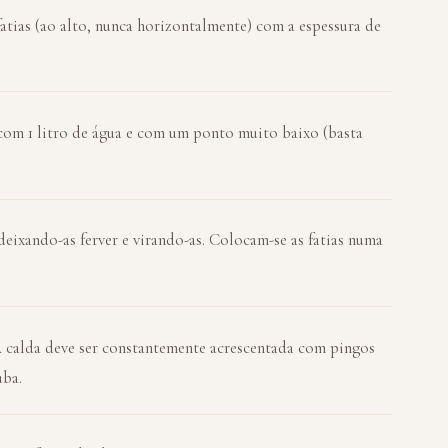
fatias (ao alto, nunca horizontalmente) com a espessura de
 com 1 litro de água e com um ponto muito baixo (basta
 deixando-as ferver e virando-as. Colocam-se as fatias numa
A calda deve ser constantemente acrescentada com pingos
uba.