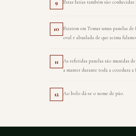
Estas fatias também são conhecidas p
9
Existem em Tomar umas panelas de fo
10
oval e abaulada de que acima falamo
As referidas panelas são munidas de
11
a manter durante toda a cozedura a 
Ao bolo dá-se o nome de pão.
12