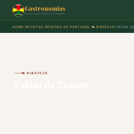
Gastronomias
Roteiro Gastronómico de Portugal
HOME
›
RECEITAS
›
REGIÕES DE PORTUGAL
›
🐂 RIBATEJO
›
FATIAS 
🐂 RIBATEJO
Fatias de Tomar
🍽 COZINHA PORTUGUESA · PARA 4 PESSOAS