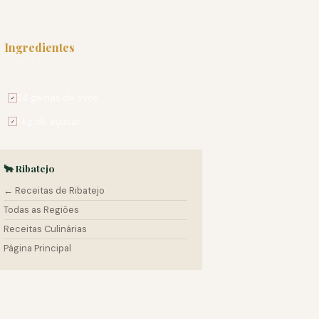
Ingredientes
PARA 4 PESSOAS
24 gemas de ovos
✓
1 kg de açúcar
✓
🐂 Ribatejo
← Receitas de Ribatejo
Todas as Regiões
Receitas Culinárias
Página Principal