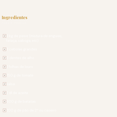
Ingredientes
PARA 6 PESSOAS
3 kg de peixe (mistura de enguias,
✓
fataça, saboga, etc)
3 cebolas grandes
✓
6 dentes de alho
✓
2 folhas de louro
✓
750 g de tomate
✓
salsa
✓
2 dl de azeite
✓
600 g de batatas
✓
200 g de pão de 2ª ou caseiro
✓