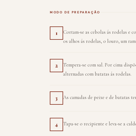
MODO DE PREPARAÇÃO
Cortam-se as cebolas ás rodelas e 
1
os alhos ás rodelas, o louro, um ramo
Tempera-se com sal. Por cima dispõ
2
alternadas com batatas ás rodelas.
As camadas de peixe e de batatas t
3
Tapa-se o recipiente e leva-se a cal
4