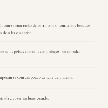
colocam-se num tacho de barro com o tomate aos bocados,
 de salsa e o azeite.
em-se os peixes cortados aos pedaços, em camadas
emperam-se com um pouco de sal e de pimenta.
deirada a cozer em lume brando.