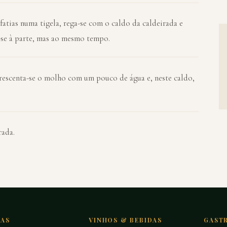
 fatias numa tigela, rega-se com o caldo da caldeirada e
-se à parte, mas ao mesmo tempo.
acrescenta-se o molho com um pouco de água e, neste caldo,
rada.
TAS
VINHOS & BEBIDAS
GAST