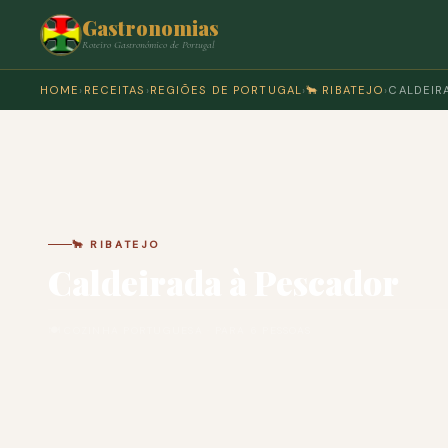
Gastronomias
Roteiro Gastronómico de Portugal
HOME
›
RECEITAS
›
REGIÕES DE PORTUGAL
›
🐂 RIBATEJO
›
CALDEIR
🐂 RIBATEJO
Caldeirada à Pescador
🍽 COZINHA PORTUGUESA · PARA 6 PESSOAS