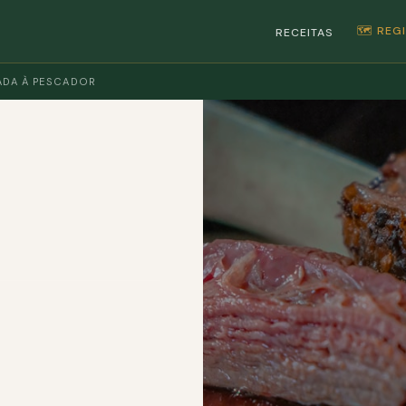
🗺️ RE
RECEITAS
ADA À PESCADOR