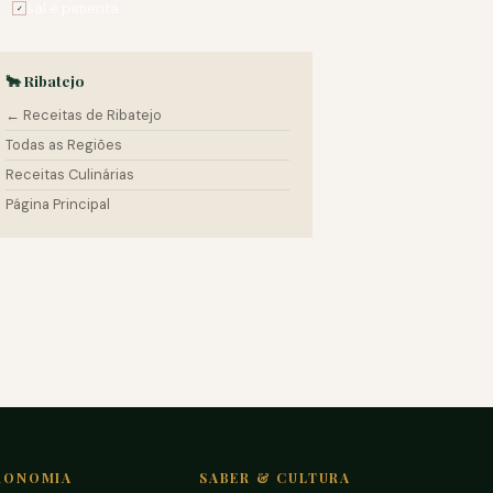
sal e pimenta
✓
🐂 Ribatejo
← Receitas de Ribatejo
Todas as Regiões
Receitas Culinárias
Página Principal
RONOMIA
SABER & CULTURA