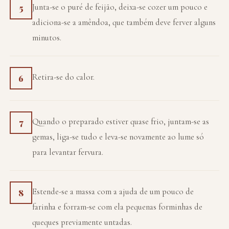
Junta-se o puré de feijão, deixa-se cozer um pouco e
5
adiciona-se a amêndoa, que também deve ferver alguns
minutos.
Retira-se do calor.
6
Quando o preparado estiver quase frio, juntam-se as
7
gemas, liga-se tudo e leva-se novamente ao lume só
para levantar fervura.
Estende-se a massa com a ajuda de um pouco de
8
farinha e forram-se com ela pequenas forminhas de
queques previamente untadas.