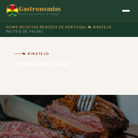
Gastronomias
Roteiro Gastronómico de Portugal
HOME
›
RECEITAS
›
REGIÕES DE PORTUGAL
›
🐂 RIBATEJO
›
PASTÉIS DE FEIJÃO
🐂 RIBATEJO
Pastéis de Feijão
🍽 COZINHA PORTUGUESA · PARA 4 PESSOAS