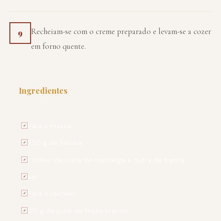
Recheiam-se com o creme preparado e levam-se a cozer
9
em forno quente.
Ingredientes
PARA 4 PESSOAS
Para a massa:
✓
250 g de farinha
✓
1 colher de sopa de manteiga e outra de banha
✓
sal
✓
Para o recheio:
✓
125 g de puré de feijão branco
✓