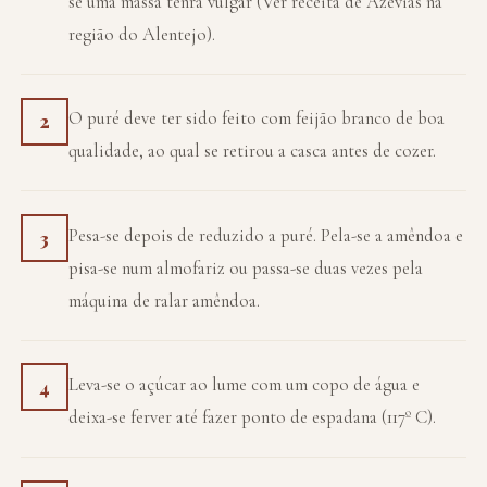
se uma massa tenra vulgar (Ver receita de Azevias na
região do Alentejo).
O puré deve ter sido feito com feijão branco de boa
2
qualidade, ao qual se retirou a casca antes de cozer.
Pesa-se depois de reduzido a puré. Pela-se a amêndoa e
3
pisa-se num almofariz ou passa-se duas vezes pela
máquina de ralar amêndoa.
Leva-se o açúcar ao lume com um copo de água e
4
deixa-se ferver até fazer ponto de espadana (117º C).