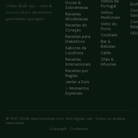
Vinhos de
Doces &
Enc
Online desde 1997 — mais de
Portugal
Sobremesas
Conf
6.000 receitas e um universo
Vinhos
Receitas
Gas
Medicinais
gastronómico português.
Afrodisíacas
Conf
Vinho do
Receitas do
Báq
Porto
Coração
CE
Cocktails
Receitas para
Diabéticos
Bar &
Bebidas
Sabores da
Lusofonia
Cafés
Receitas
Chás &
Internacionais
Infusões
Receitas por
Região
Jantar a Dois
✨ Momentos
Especiais
© 1997–2026 Gastronomias.com · Arte Digital, Lda. · Todos os direitos
reservados
·
Copyright
Contactos