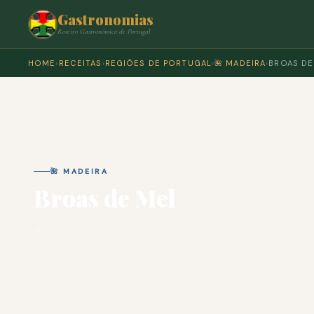
Gastronomias
Roteiro Gastronómico de Portugal
HOME
›
RECEITAS
›
REGIÕES DE PORTUGAL
›
🌺 MADEIRA
›
BROAS DE
🌺 MADEIRA
Broas de Mel
🍽 COZINHA PORTUGUESA · PARA 4 PESSOAS