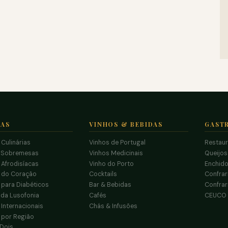
TAS
VINHOS & BEBIDAS
GAST
 Culinárias
Vinhos de Portugal
Restau
 Sobremesas
Vinhos Medicinais
Queijo
 Afrodisíacas
Vinho do Porto
Enchido
s do Coração
Cocktails
Confrar
 para Diabéticos
Bar & Bebidas
Confrar
da Lusofonia
Cafés
CEUCO
 Internacionais
Chás & Infusões
 por Região
 Dois