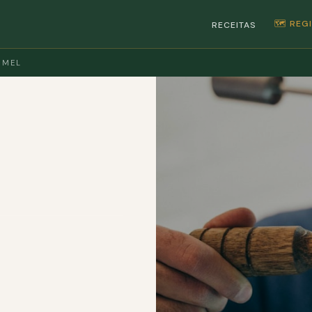
🗺️ RE
RECEITAS
 MEL