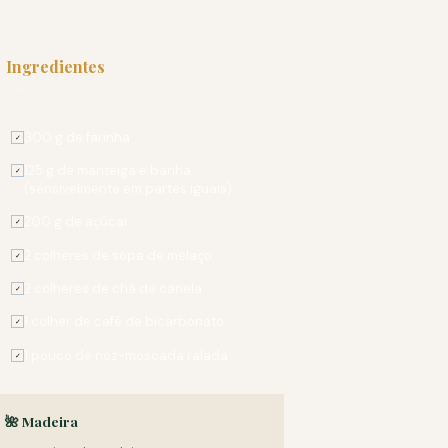
Ingredientes
PARA 4 PESSOAS
300 g de farinha
✓
125 g de manteiga e banha
✓
(sensivelmente em partes iguais)
200 g de açúcar
✓
2 colheres de sopa de melaço
✓
2 colheres de chá de canela
✓
1 colher de café de bicarbonato
✓
1 pouco de noz-moscada ralada
✓
🌺 Madeira