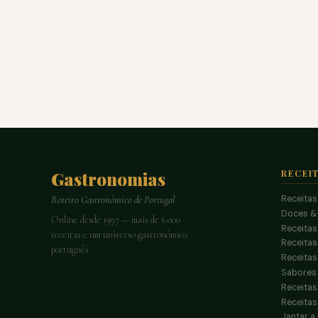
Gastronomias
RECEI
Receitas
Roteiro Gastronómico de Portugal
Doces &
Online desde 1997 — mais de 6.000
Receitas
receitas e um universo gastronómico
Receita
português.
Receitas
Sabores 
Receitas
Receitas
Jantar a