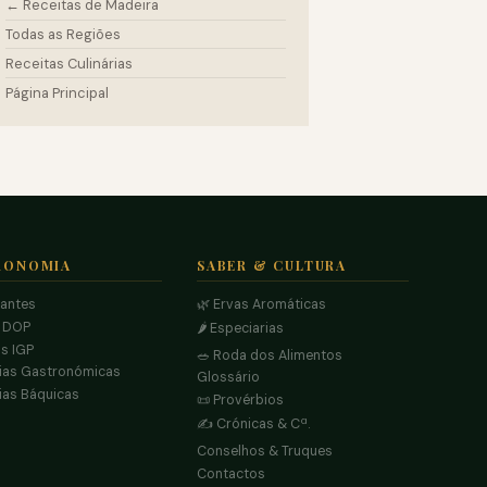
← Receitas de Madeira
Todas as Regiões
Receitas Culinárias
Página Principal
RONOMIA
SABER & CULTURA
rantes
🌿 Ervas Aromáticas
s DOP
🌶️ Especiarias
s IGP
🥗 Roda dos Alimentos
ias Gastronómicas
Glossário
ias Báquicas
📜 Provérbios
✍️ Crónicas & Cª.
Conselhos & Truques
Contactos