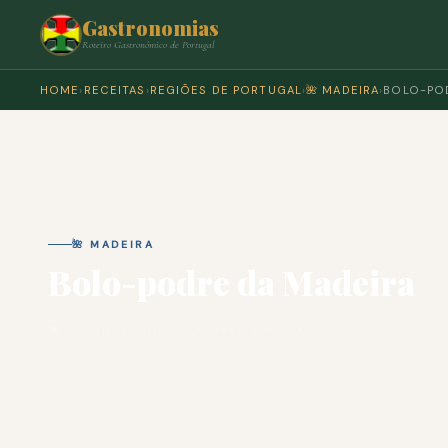
Gastronomias
Roteiro Gastronómico de Portugal
HOME
›
RECEITAS
›
REGIÕES DE PORTUGAL
›
🌺 MADEIRA
›
BOLO-POD
🌺 MADEIRA
Bolo-podre da Madeira
🍽 COZINHA PORTUGUESA · PARA 4 PESSOAS