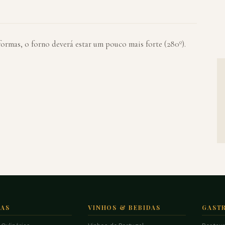
formas, o forno deverá estar um pouco mais forte (280º).
TAS
VINHOS & BEBIDAS
GAST