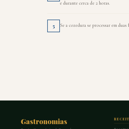
e durante cerca de 2 horas.
Se a cozedura se processar em duas 
5
Gastronomias
RECEI