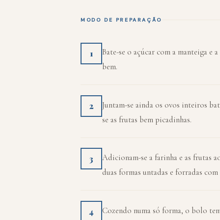
MODO DE PREPARAÇÃO
Bate-se o açúcar com a manteiga e a 
1
bem.
Juntam-se ainda os ovos inteiros ba
2
se as frutas bem picadinhas.
Adicionam-se a farinha e as frutas a
3
duas formas untadas e forradas com 
Cozendo numa só forma, o bolo tem
4