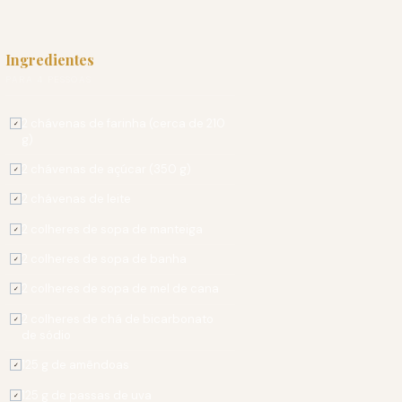
Ingredientes
PARA 4 PESSOAS
2 chávenas de farinha (cerca de 210
✓
g)
2 chávenas de açúcar (350 g)
✓
2 chávenas de leite
✓
2 colheres de sopa de manteiga
✓
2 colheres de sopa de banha
✓
2 colheres de sopa de mel de cana
✓
2 colheres de chá de bicarbonato
✓
de sódio
125 g de amêndoas
✓
125 g de passas de uva
✓