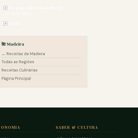
100 g de cidrão ou de frutas
✓
cristalizadas
2 ovos
✓
🌺 Madeira
← Receitas de Madeira
Todas as Regiões
Receitas Culinárias
Página Principal
RONOMIA
SABER & CULTURA