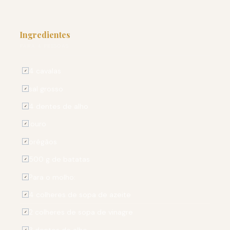
Ingredientes
PARA 4 PESSOAS
4 cavalas
✓
sal grosso
✓
4 dentes de alho
✓
louro
✓
orégãos
✓
500 g de batatas
✓
Para o molho:
✓
4 colheres de sopa de azeite
✓
2 colheres de sopa de vinagre
✓
3 dentes de alho
✓