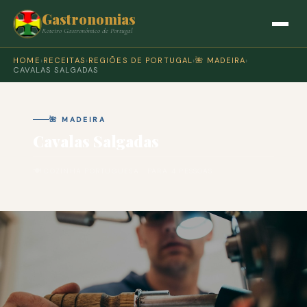
Gastronomias
Roteiro Gastronómico de Portugal
HOME
›
RECEITAS
›
REGIÕES DE PORTUGAL
›
🌺 MADEIRA
›
CAVALAS SALGADAS
🌺 MADEIRA
Cavalas Salgadas
🍽 COZINHA PORTUGUESA · PARA 4 PESSOAS