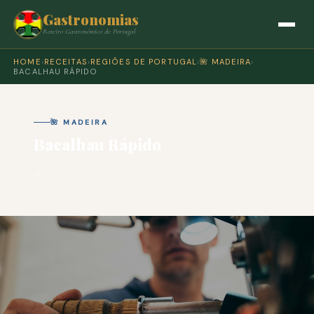
Gastronomias
Roteiro Gastronómico de Portugal
HOME
›
RECEITAS
›
REGIÕES DE PORTUGAL
›
🌺 MADEIRA
›
BACALHAU RÁPIDO
🌺 MADEIRA
Bacalhau Rápido
🍽 COZINHA PORTUGUESA · PARA 4 PESSOAS