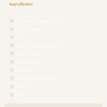
Ingredientes
PARA 4 PESSOAS
2 postas de bacalhau muito bom
✓
400 g de batatas
✓
2 ovos
✓
2 colheres de sopa de azeite
✓
1 ramo de salsa
✓
1 cebola pequena
✓
meio limão
✓
1 colher de chá de açúcar
✓
azeitonas
✓
alface
✓