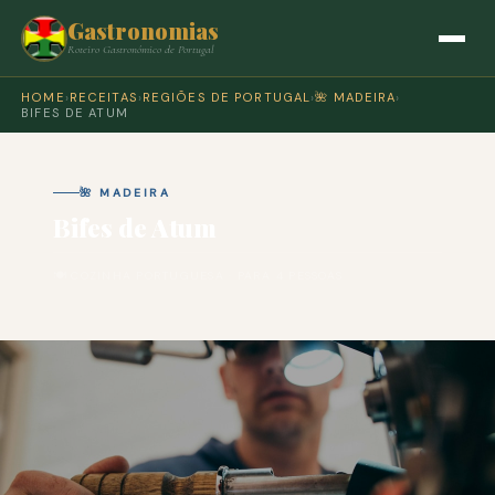
Gastronomias
Roteiro Gastronómico de Portugal
HOME
›
RECEITAS
›
REGIÕES DE PORTUGAL
›
🌺 MADEIRA
›
BIFES DE ATUM
🌺 MADEIRA
Bifes de Atum
🍽 COZINHA PORTUGUESA · PARA 4 PESSOAS