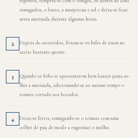
espessos, tempera-se com o vinagre, os dentes de alho
esmagados, o louro, a manjerona e sal e deixa-se ficar
nesta marinada durante algumas horas.
Depois de escorridos, fritam-se os bifes de atum no
2
azeite bastante quente.
Quando os bifes se apresentarem bem louros junta-se-
3
lhes a marinada, adicionando-se ao mesmo tempo o
tomate cortado aos bocados.
Deixa-se ferver, esmagando-se o tomate com uma
4
colher de pau de modo a engrossar o molho.