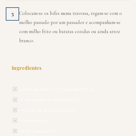
Colocam-se os bifes numa travessa, regam-se com o
5
molho passado por um passador e acompanham-se
com milho frito ou batatas cozidas ou ainda arroz
branco.
Ingredientes
PARA 4 PESSOAS
1 posta de atum com cerca de 800 g
✓
1 dl de vinagre de vinho branco
✓
3 dentes de alho esmagados
✓
1 folha de louro
✓
1 pé de manjerona
✓