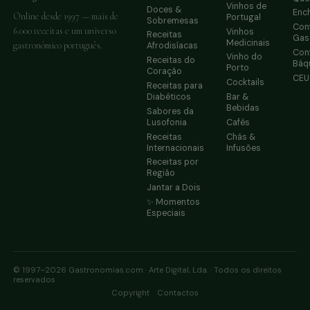
Vinhos de
Doces &
Enc
Online desde 1997 — mais de
Portugal
Sobremesas
Conf
6.000 receitas e um universo
Vinhos
Receitas
Gas
Medicinais
gastronómico português.
Afrodisíacas
Conf
Vinho do
Receitas do
Báq
Porto
Coração
CE
Cocktails
Receitas para
Diabéticos
Bar &
Bebidas
Sabores da
Lusofonia
Cafés
Receitas
Chás &
Internacionais
Infusões
Receitas por
Região
Jantar a Dois
✨ Momentos
Especiais
© 1997–2026 Gastronomias.com · Arte Digital, Lda. · Todos os direitos
reservados
·
Copyright
Contactos