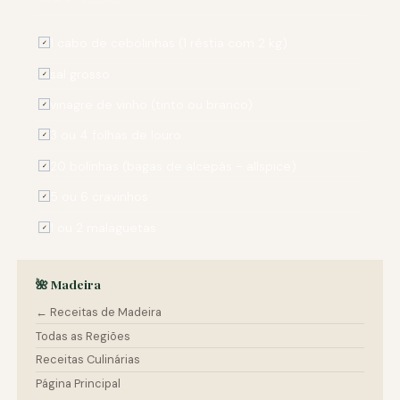
1 cabo de cebolinhas (1 réstia com 2 kg)
✓
sal grosso
✓
vinagre de vinho (tinto ou branco)
✓
3 ou 4 folhas de louro
✓
20 bolinhas (bagas de alcepás - allspice)
✓
5 ou 6 cravinhos
✓
1 ou 2 malaguetas
✓
🌺 Madeira
← Receitas de Madeira
Todas as Regiões
Receitas Culinárias
Página Principal