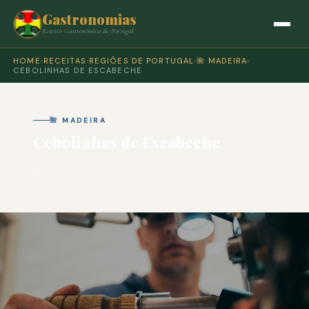
Gastronomias
Roteiro Gastronómico de Portugal
HOME
›
RECEITAS
›
REGIÕES DE PORTUGAL
›
🌺 MADEIRA
›
CEBOLINHAS DE ESCABECHE
🌺 MADEIRA
Cebolinhas de Escabeche
🍽 COZINHA PORTUGUESA · PARA 4 PESSOAS