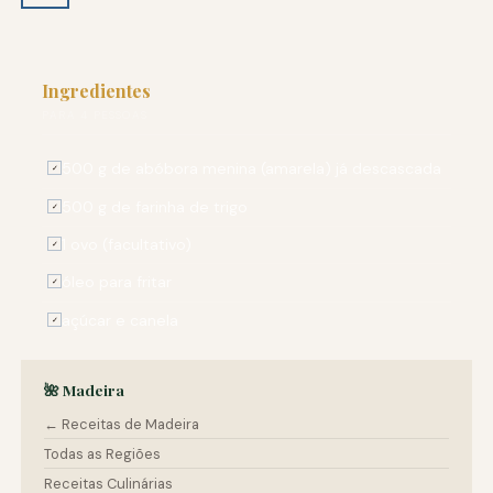
Ingredientes
PARA 4 PESSOAS
500 g de abóbora menina (amarela) já descascada
✓
500 g de farinha de trigo
✓
1 ovo (facultativo)
✓
óleo para fritar
✓
açúcar e canela
✓
🌺 Madeira
← Receitas de Madeira
Todas as Regiões
Receitas Culinárias