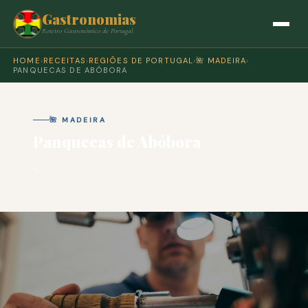
Gastronomias
Roteiro Gastronómico de Portugal
HOME
›
RECEITAS
›
REGIÕES DE PORTUGAL
›
🌺 MADEIRA
›
PANQUECAS DE ABÓBORA
🌺 MADEIRA
Panquecas de Abóbora
🍽 COZINHA PORTUGUESA · PARA 4 PESSOAS