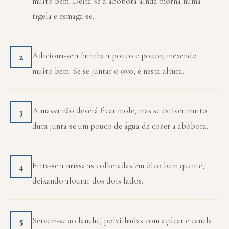
muito bem. Deita-se a abóbora ainda morna numa
tigela e esmaga-se.
Adiciona-se a farinha a pouco e pouco, mexendo
2
muito bem. Se se juntar o ovo, é nesta altura.
A massa não deverá ficar mole, mas se estiver muito
3
dura junta-se um pouco de água de cozer a abóbora.
Frita-se a massa ás colheradas em óleo bem quente,
4
deixando alourar dos dois lados.
Servem-se ao lanche, polvilhadas com açúcar e canela.
5