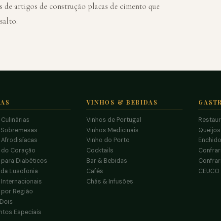
s de artigos de construção placas de cimento que
salto.
TAS
VINHOS & BEBIDAS
GAST
 Culinárias
Vinhos de Portugal
Restau
 Sobremesas
Vinhos Medicinais
Queijo
 Afrodisíacas
Vinho do Porto
Enchido
s do Coração
Cocktails
Confrar
 para Diabéticos
Bar & Bebidas
Confrar
da Lusofonia
Cafés
CEUCO
 Internacionais
Chás & Infusões
 por Região
 Dois
tos Especiais