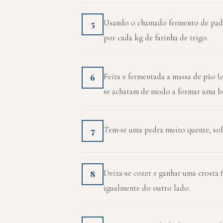
Usando o chamado fermento de padeir
5
por cada kg de farinha de trigo.
Feita e fermentada a massa de pão (
6
se achatam de modo a formar uma bo
Tem-se uma pedra muito quente, sobr
7
Deixa-se cozer e ganhar uma crosta f
8
igualmente do outro lado.