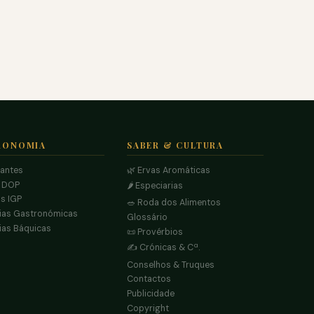
RONOMIA
SABER & CULTURA
rantes
🌿 Ervas Aromáticas
s DOP
🌶️ Especiarias
s IGP
🥗 Roda dos Alimentos
ias Gastronómicas
Glossário
ias Báquicas
📜 Provérbios
✍️ Crónicas & Cª.
Conselhos & Truques
Contactos
Publicidade
Copyright