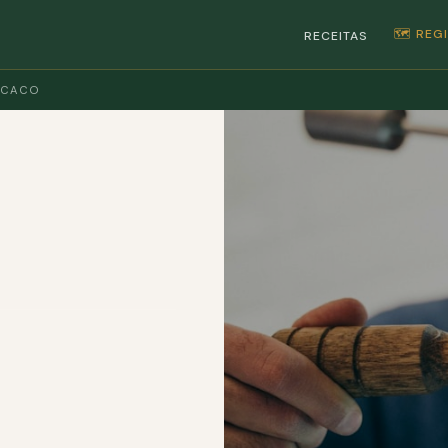
🗺️ RE
RECEITAS
 CACO