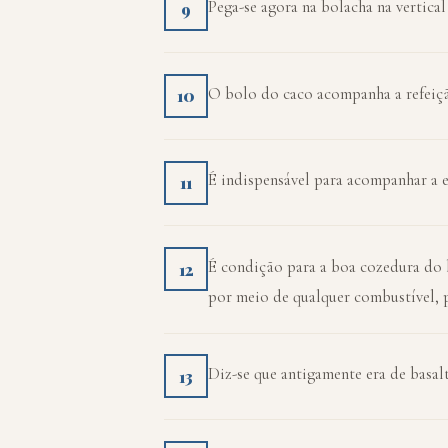
Pega-se agora na bolacha na vertica
9
O bolo do caco acompanha a refeiç
10
É indispensável para acompanhar a e
11
É condição para a boa cozedura do b
12
por meio de qualquer combustível, p
Diz-se que antigamente era de basal
13