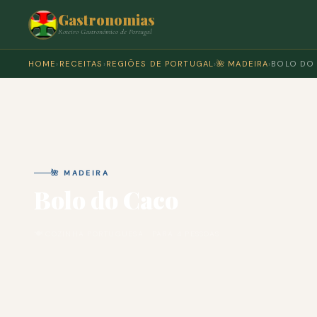
Gastronomias
Roteiro Gastronómico de Portugal
HOME
›
RECEITAS
›
REGIÕES DE PORTUGAL
›
🌺 MADEIRA
›
BOLO DO
🌺 MADEIRA
Bolo do Caco
🍽 COZINHA PORTUGUESA · PARA 4 PESSOAS