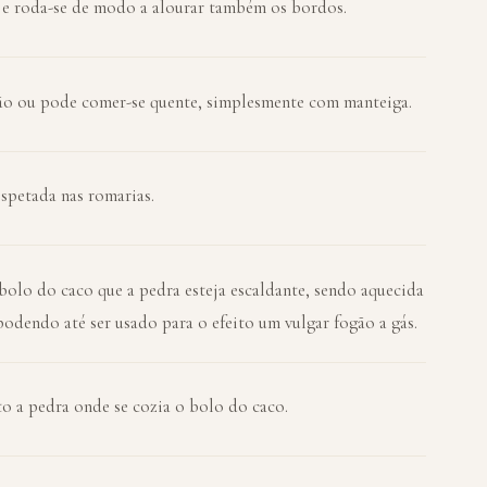
l e roda-se de modo a alourar também os bordos.
ão ou pode comer-se quente, simplesmente com manteiga.
spetada nas romarias.
olo do caco que a pedra esteja escaldante, sendo aquecida
odendo até ser usado para o efeito um vulgar fogão a gás.
to a pedra onde se cozia o bolo do caco.