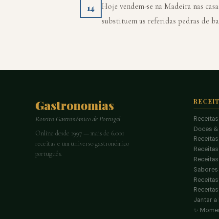
Hoje vendem-se na Madeira nas casa
14
substituem as referidas pedras de ba
Gastronomias
RECEI
Receitas
Roteiro Gastronómico de Portugal
Doces &
Online desde 1997 — mais de 6.000
Receitas
receitas e um universo gastronómico
Receita
português.
Receitas
Sabores 
Receitas
Receitas
Jantar a
✨ Momen