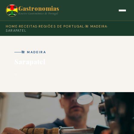
Gastronomias
Roteiro Gastronómico de Portugal
HOME
›
RECEITAS
›
REGIÕES DE PORTUGAL
›
🌺 MADEIRA
›
SARAPATEL
🌺 MADEIRA
Sarapatel
🍽 COZINHA PORTUGUESA · PARA 4 PESSOAS