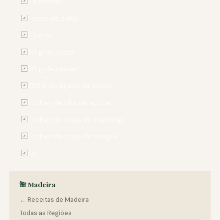
2 tomates
✓
1 ramo de salsa
✓
2 peros
✓
50 g de nozes
✓
50 g de passas
✓
250 g de fígado de porco
✓
1 colher de chá de açúcar
✓
1 colher de sopa de manteiga
✓
1 colher de sopa de vinagre
✓
sal
✓
🌺 Madeira
← Receitas de Madeira
Todas as Regiões