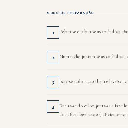
MODO DE PREPARAÇÃO
Pelam-se e ralam-se as amêndoas. Bat
1
Num tacho juntam-se as amêndoas, as
2
Bate-se tudo muito bem e leva-se ao 
3
Retira-se do calor, junta-se a farin
4
doce ficar bem testo (suficiente esp