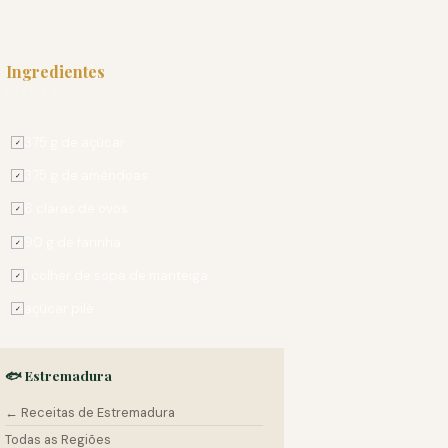
Ingredientes
PARA 4 PESSOAS
375 g de açúcar
✓
375 g de amêndoas
✓
6 claras de ovos
✓
90 g de farinha
✓
1 colher de sopa de manteiga
✓
açúcar pilé
✓
🐟 Estremadura
← Receitas de Estremadura
Todas as Regiões