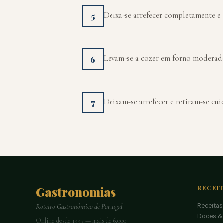
Deixa-se arrefecer completamente e 
5
Levam-se a cozer em forno moderado
6
Deixam-se arrefecer e retiram-se cu
7
Gastronomias
RECEI
Receitas
Roteiro Gastronómico de Portugal
Doces &
Online desde 1997 — mais de 6.000