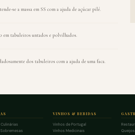
tende-se a massa em SS com a ajuda de açúcar pilé.
 em tabuleiros untados e polvilhados.
idadosamente dos tabuleiros com a ajuda de uma faca.
TAS
VINHOS & BEBIDAS
GAST
 Culinárias
Vinhos de Portugal
Restau
 Sobremesas
Vinhos Medicinais
Queijo