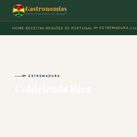
Gastronomias
Roteiro Gastronómico de Portugal
🐟 ESTREMADURA
HOME
›
RECEITAS
›
REGIÕES DE PORTUGAL
›
›
CAL
🐟 ESTREMADURA
Caldeirada Rica
🍽 COZINHA PORTUGUESA · PARA 4 PESSOAS