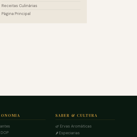
Receitas Culinárias
Página Principal
RONOMIA
SABER & CULTURA
rantes
🌿 Ervas Aromáticas
s DOP
🌶️ Especiarias