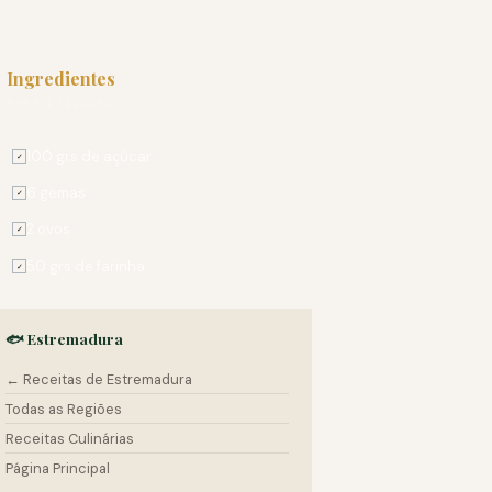
Ingredientes
PARA 4 PESSOAS
100 grs de açúcar
✓
6 gemas
✓
2 ovos
✓
50 grs de farinha
✓
🐟 Estremadura
← Receitas de Estremadura
Todas as Regiões
Receitas Culinárias
Página Principal