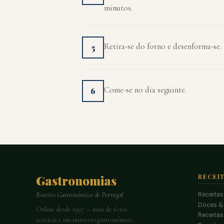
minutos.
Retira-se do forno e desenforma-se.
5
Come-se no dia seguinte.
6
Gastronomias
RECEI
Receitas
Roteiro Gastronómico de Portugal
Doces &
Online desde 1997 — mais de 6.000
Receitas
receitas e um universo gastronómico