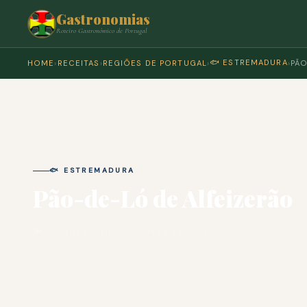
Gastronomias
Roteiro Gastronómico de Portugal
🐟 ESTREMADURA
HOME
›
RECEITAS
›
REGIÕES DE PORTUGAL
›
›
PÃO
🐟 ESTREMADURA
Pão-de-Ló de Alfeizerão
🍽 COZINHA PORTUGUESA · PARA 4 PESSOAS