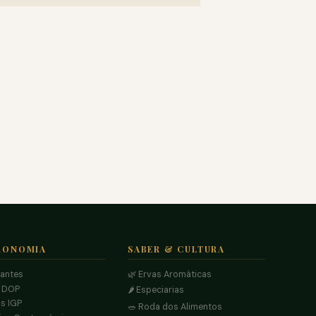
RONOMIA
SABER & CULTURA
rantes
🌿 Ervas Aromáticas
s DOP
🌶️ Especiarias
s IGP
🥗 Roda dos Alimentos