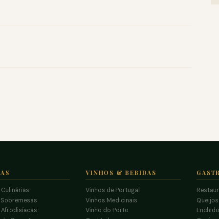
TAS
VINHOS & BEBIDAS
GAST
 Culinárias
Vinhos de Portugal
Restau
 Sobremesas
Vinhos Medicinais
Queijo
 Afrodisíacas
Vinho do Porto
Enchido