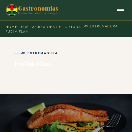
Gastronomias
Roteiro Gastronómico de Portugal
🐟 ESTREMADURA
HOME
›
RECEITAS
›
REGIÕES DE PORTUGAL
›
›
PUDIM FLAN
🐟 ESTREMADURA
Pudim Flan
🍽 COZINHA PORTUGUESA · PARA 4 PESSOAS