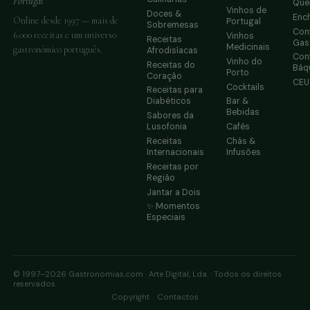
Portugal
Que
Vinhos de
Doces &
Enc
Online desde 1997 — mais de
Portugal
Sobremesas
Conf
6.000 receitas e um universo
Vinhos
Receitas
Gas
Medicinais
gastronómico português.
Afrodisíacas
Conf
Vinho do
Receitas do
Báq
Porto
Coração
CE
Cocktails
Receitas para
Diabéticos
Bar &
Bebidas
Sabores da
Lusofonia
Cafés
Receitas
Chás &
Internacionais
Infusões
Receitas por
Região
Jantar a Dois
✨ Momentos
Especiais
© 1997–2026 Gastronomias.com · Arte Digital, Lda. · Todos os direitos
reservados
·
Copyright
Contactos