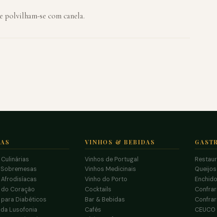
e polvilham-se com canela.
TAS
VINHOS & BEBIDAS
GAST
 Culinárias
Vinhos de Portugal
Restau
 Sobremesas
Vinhos Medicinais
Queijo
 Afrodisíacas
Vinho do Porto
Enchido
s do Coração
Cocktails
Confrar
 para Diabéticos
Bar & Bebidas
Confrar
da Lusofonia
Cafés
CEUCO