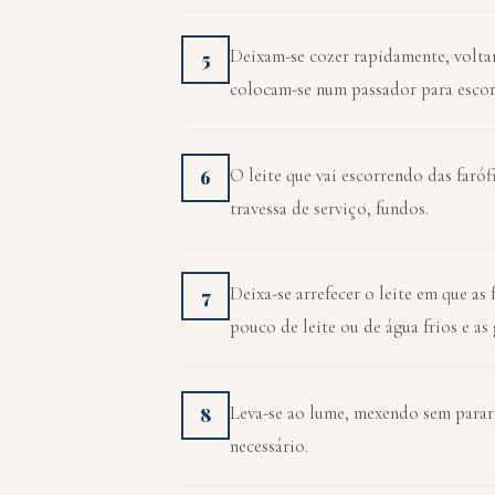
Deixam-se cozer rapidamente, volta
5
colocam-se num passador para escor
O leite que vai escorrendo das faró
6
travessa de serviço, fundos.
Deixa-se arrefecer o leite em que as
7
pouco de leite ou de água frios e as
Leva-se ao lume, mexendo sem parar p
8
necessário.