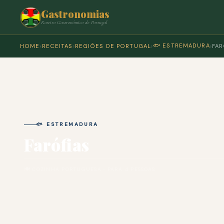
Gastronomias
Roteiro Gastronómico de Portugal
🐟 ESTREMADURA
HOME
›
RECEITAS
›
REGIÕES DE PORTUGAL
›
›
FAR
🐟 ESTREMADURA
Farófias
🍽 COZINHA PORTUGUESA · PARA 4 PESSOAS