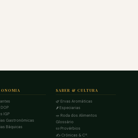
RONOMIA
SABER & CULTURA
rantes
🌿 Ervas Aromáticas
s DOP
🌶️ Especiarias
s IGP
🥗 Roda dos Alimentos
ias Gastronómicas
Glossário
ias Báquicas
📜 Provérbios
✍️ Crónicas & Cª.