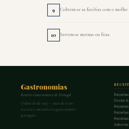
Cobrem-se as farófias com o molho 
9
Servem-se mornas ou frias.
10
Gastronomias
RECEI
Receitas
Roteiro Gastronómico de Portugal
Doces &
Online desde 1997 — mais de 6.000
Receitas
receitas e um universo gastronómico
Receita
português.
Receitas
Sabores 