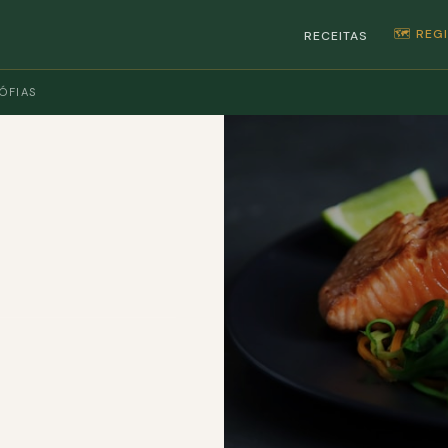
🗺️ RE
RECEITAS
ÓFIAS