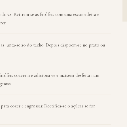
ndo-as. Retiram-se as farófias com uma escumadeira e
rer.
fias junta-se ao do tacho. Depois dispõem-se no prato ou
 farófias cozeram e adiciona-se a maisena desfeita num
 gemas.
ara cozer e engrossar. Rectifica-se o açúcar se for