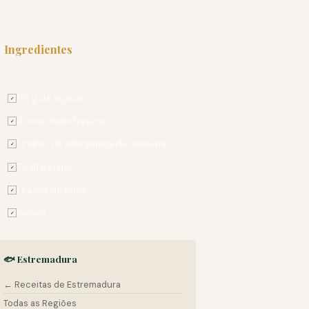
Ingredientes
PARA 4 PESSOAS
175 g de açúcar
✓
4 ovos muito frescos
✓
1 colher de sobremesa de maisena
✓
7,5 dl de leite
✓
1 casca de limão
✓
canela
✓
🐟 Estremadura
← Receitas de Estremadura
Todas as Regiões