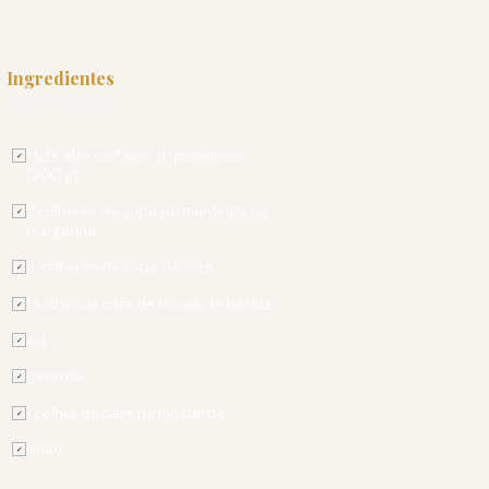
Ingredientes
PARA 4 PESSOAS
1 bife alto cortado do pojadouro
✓
(200 g)
2 colheres de sopa de manteiga ou
✓
margarina
3 colheres de sopa de leite
✓
1 colher de café de fécula de batata
✓
sal
✓
pimenta
✓
1 colher de café de mostarda
✓
limão
✓