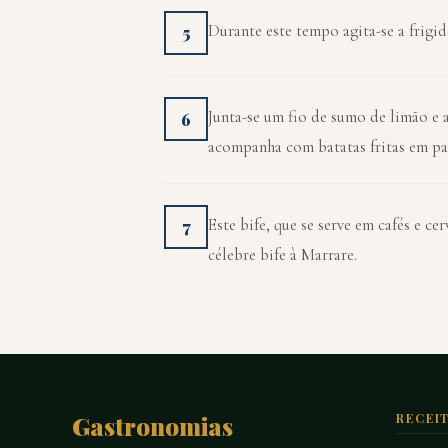
Durante este tempo agita-se a frigi
5
Junta-se um fio de sumo de limão e 
6
acompanha com batatas fritas em pal
Este bife, que se serve em cafés e c
7
célebre bife à Marrare.
Gastronomias
RECEI