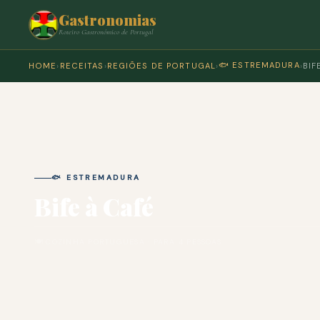
Gastronomias
Roteiro Gastronómico de Portugal
🐟 ESTREMADURA
HOME
›
RECEITAS
›
REGIÕES DE PORTUGAL
›
›
BIF
🐟 ESTREMADURA
Bife à Café
🍽 COZINHA PORTUGUESA · PARA 4 PESSOAS