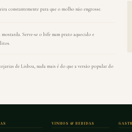
deira constantemente para que o molho não engrosse.
a mostarda. Serve-se o bife num prato aquecido e
itos.
ervejarias de Lisboa, nada mais é do que a versão popular do
TAS
VINHOS & BEBIDAS
GAST