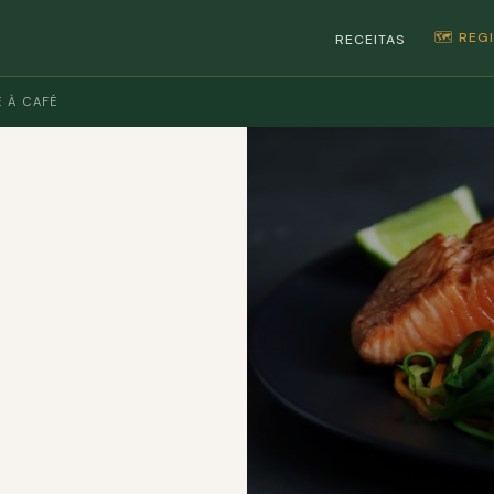
🗺️ RE
RECEITAS
E À CAFÉ