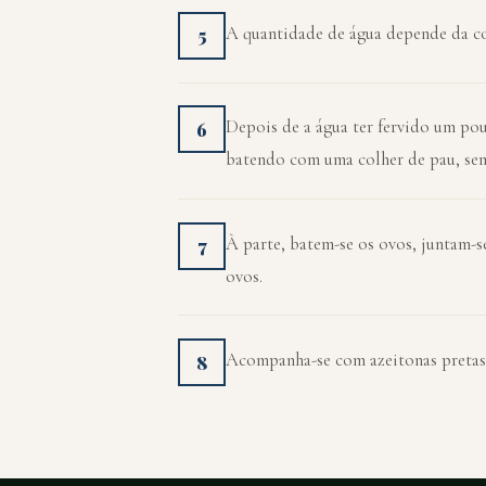
A quantidade de água depende da c
5
Depois de a água ter fervido um pou
6
batendo com uma colher de pau, sem
À parte, batem-se os ovos, juntam-s
7
ovos.
Acompanha-se com azeitonas pretas 
8