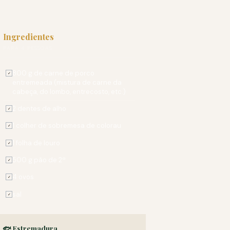
Ingredientes
PARA 4 PESSOAS
800 g de carne de porco
✓
entremeada (mistura de carne da
cabeça, do lombo, entrecosto, etc.)
2 dentes de alho
✓
1 colher de sobremesa de colorau
✓
1 folha de louro
✓
500 g pão de 2ª
✓
4 ovos
✓
sal
✓
🐟 Estremadura