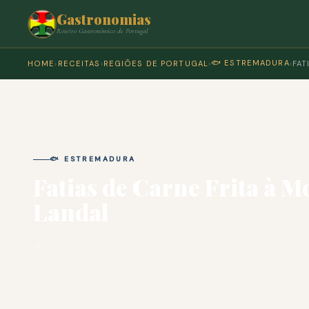
Gastronomias
Roteiro Gastronómico de Portugal
🐟 ESTREMADURA
HOME
›
RECEITAS
›
REGIÕES DE PORTUGAL
›
›
FAT
🐟 ESTREMADURA
Fatias de Carne Frita à M
Landal
🍽 COZINHA PORTUGUESA · PARA 4 PESSOAS