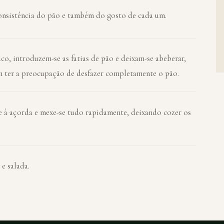
onsistência do pão e também do gosto de cada um.
co, introduzem-se as fatias de pão e deixam-se abeberar,
 ter a preocupação de desfazer completamente o pão.
e à açorda e mexe-se tudo rapidamente, deixando cozer os
e salada.