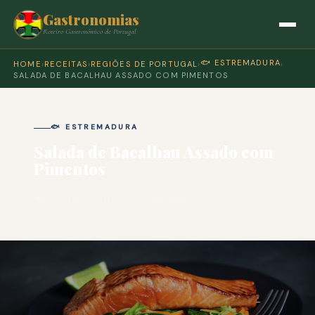
Gastronomias
Roteiro Gastronómico de Portugal
🐟 ESTREMADURA
HOME
›
RECEITAS
›
REGIÕES DE PORTUGAL
›
›
SALADA DE BACALHAU ASSADO COM PIMENTOS
🐟 ESTREMADURA
Salada de Bacalhau Assado com
Pimentos
🍽 COZINHA PORTUGUESA · PARA 4 PESSOAS