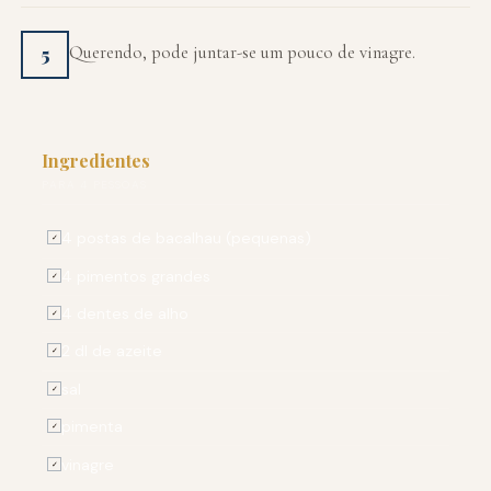
Querendo, pode juntar-se um pouco de vinagre.
5
Ingredientes
PARA 4 PESSOAS
4 postas de bacalhau (pequenas)
✓
4 pimentos grandes
✓
4 dentes de alho
✓
2 dl de azeite
✓
sal
✓
pimenta
✓
vinagre
✓