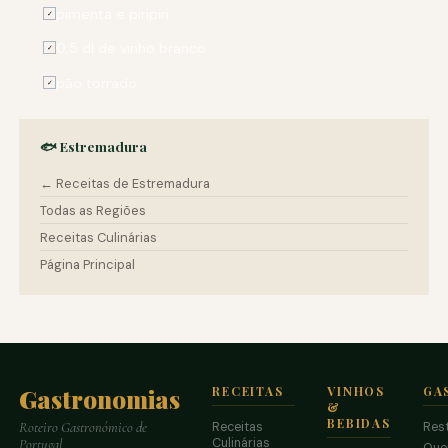
pimenta e piripiri
✓
0,5 dl de vinho branco
✓
pão torrado
✓
🐟 Estremadura
← Receitas de Estremadura
Todas as Regiões
Receitas Culinárias
Página Principal
Gastronomias
RECEITAS
VINHOS
GA
&
BEBIDAS
Receitas
Res
Roteiro Gastronómico de
Culinárias
Portugal
Que