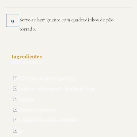
Serve-se bem quente com quadradinhos de pão
9
torrado.
Ingredientes
PARA 4 PESSOAS
350 g de camarões (pretos)
✓
2 colheres de sopa de farinha de trigo
✓
1 cebola
✓
2 tomates grandes
✓
2 colheres de sopa de azeite
✓
sal
✓