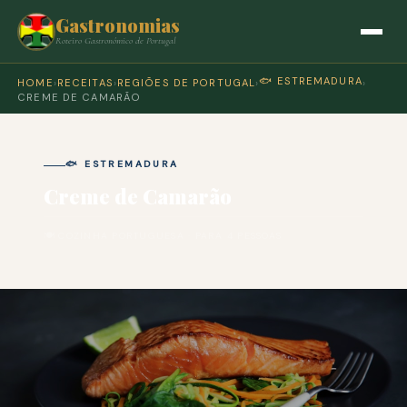
Gastronomias
Roteiro Gastronómico de Portugal
🐟 ESTREMADURA
HOME
›
RECEITAS
›
REGIÕES DE PORTUGAL
›
›
CREME DE CAMARÃO
🐟 ESTREMADURA
Creme de Camarão
🍽 COZINHA PORTUGUESA · PARA 4 PESSOAS