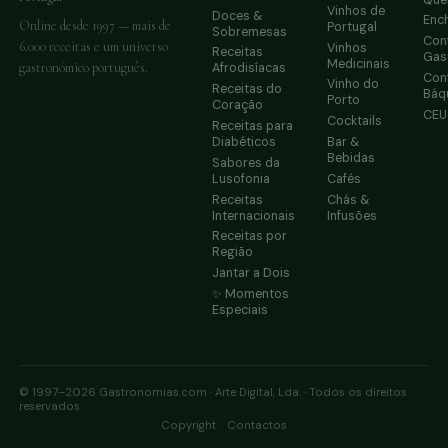
Vinhos de
Doces &
Enc
Online desde 1997 — mais de
Portugal
Sobremesas
Conf
6.000 receitas e um universo
Vinhos
Receitas
Gas
Medicinais
gastronómico português.
Afrodisíacas
Conf
Vinho do
Receitas do
Báq
Porto
Coração
CE
Cocktails
Receitas para
Diabéticos
Bar &
Bebidas
Sabores da
Lusofonia
Cafés
Receitas
Chás &
Internacionais
Infusões
Receitas por
Região
Jantar a Dois
✨ Momentos
Especiais
© 1997–2026 Gastronomias.com · Arte Digital, Lda. · Todos os direitos
reservados
·
Copyright
Contactos