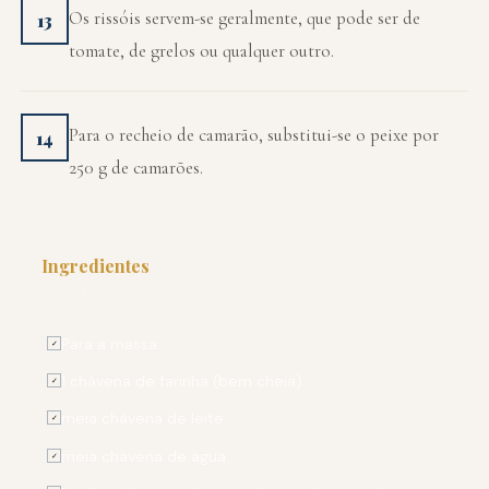
Os rissóis servem-se geralmente, que pode ser de
13
tomate, de grelos ou qualquer outro.
Para o recheio de camarão, substitui-se o peixe por
14
250 g de camarões.
Ingredientes
PARA 4 PESSOAS
Para a massa:
✓
1 chávena de farinha (bem cheia)
✓
meia chávena de leite
✓
meia chávena de água
✓