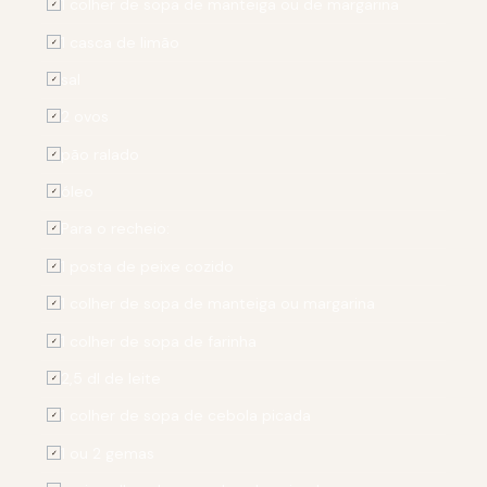
1 colher de sopa de manteiga ou de margarina
✓
1 casca de limão
✓
sal
✓
2 ovos
✓
pão ralado
✓
óleo
✓
Para o recheio:
✓
1 posta de peixe cozido
✓
1 colher de sopa de manteiga ou margarina
✓
1 colher de sopa de farinha
✓
2,5 dl de leite
✓
1 colher de sopa de cebola picada
✓
1 ou 2 gemas
✓