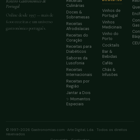
Receitas
Res
Roteiro Gastronómico de
Culinárias
Portugal
Que
Vinhos de
Doces &
Enc
Online desde 1997 — mais de
Portugal
Sobremesas
Conf
6.000 receitas e um universo
Vinhos
Receitas
Gas
Medicinais
gastronómico português.
Afrodisíacas
Conf
Vinho do
Receitas do
Báq
Porto
Coração
CE
Cocktails
Receitas para
Diabéticos
Bar &
Bebidas
Sabores da
Lusofonia
Cafés
Receitas
Chás &
Internacionais
Infusões
Receitas por
Região
Jantar a Dois
✨ Momentos
Especiais
© 1997–2026 Gastronomias.com · Arte Digital, Lda. · Todos os direitos
reservados
·