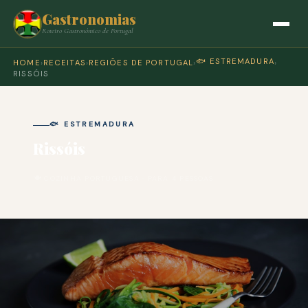
Gastronomias
Roteiro Gastronómico de Portugal
🐟 ESTREMADURA
HOME
›
RECEITAS
›
REGIÕES DE PORTUGAL
›
›
RISSÓIS
🐟 ESTREMADURA
Rissóis
🍽 COZINHA PORTUGUESA · PARA 4 PESSOAS