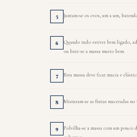
Juntam-se os ovos, um a um, batendo
5
Quando tudo estiver bem ligado, adi
6
ou bate-se a massa muito bem.
Esta massa deve ficar macia e elástic
7
Misturam-se as frutas maceradas no 
8
Polvilha-se a massa com um pouco de
9