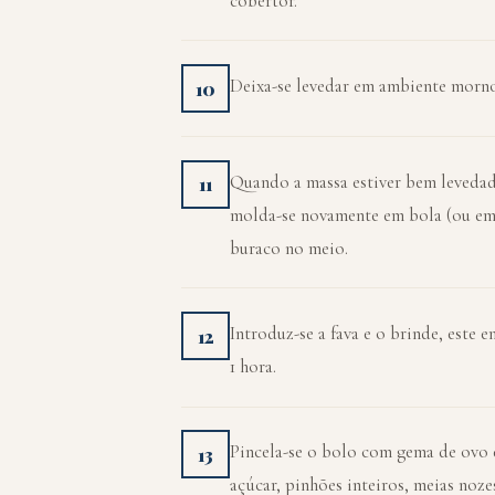
cobertor.
Deixa-se levedar em ambiente morno 
10
Quando a massa estiver bem levedad
11
molda-se novamente em bola (ou em v
buraco no meio.
Introduz-se a fava e o brinde, este 
12
1 hora.
Pincela-se o bolo com gema de ovo e 
13
açúcar, pinhões inteiros, meias nozes