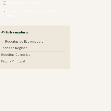
1 dl de vinho do Porto
✓
1 colher de sobremesa (rasa) de sal
✓
grosso
🐟 Estremadura
← Receitas de Estremadura
Todas as Regiões
Receitas Culinárias
Página Principal