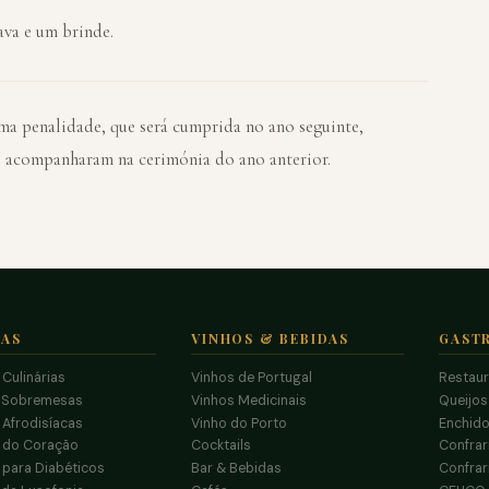
va e um brinde.
uma penalidade, que será cumprida no ano seguinte,
o acompanharam na cerimónia do ano anterior.
TAS
VINHOS & BEBIDAS
GAST
 Culinárias
Vinhos de Portugal
Restau
 Sobremesas
Vinhos Medicinais
Queijo
 Afrodisíacas
Vinho do Porto
Enchido
s do Coração
Cocktails
Confrar
 para Diabéticos
Bar & Bebidas
Confrar