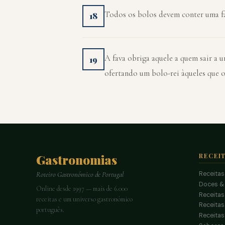
Todos os bolos devem conter uma fa
18
A fava obriga aquele a quem sair a 
19
ofertando um bolo-rei àqueles que 
Gastronomias
RECEI
Receitas
Roteiro Gastronómico de Portugal
Doces &
Online desde 1997 — mais de 6.000
Receitas
receitas e um universo gastronómico
Receita
português.
Receitas