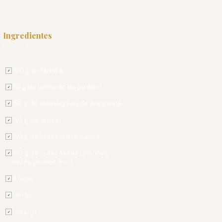
Ingredientes
PARA 4 PESSOAS
750 g de farinha
✓
30 g de fermento de padeiro
✓
150 g de manteiga ou de margarina
✓
150 g de açúcar
✓
150 g de frutas cristalizadas
✓
150 g de frutas secas (pinhões,
✓
nozes, passas, etc.)
4 ovos
✓
1 limão
✓
1 laranja
✓