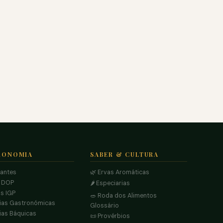
RONOMIA
SABER & CULTURA
rantes
🌿 Ervas Aromáticas
s DOP
🌶️ Especiarias
s IGP
🥗 Roda dos Alimentos
ias Gastronómicas
Glossário
ias Báquicas
📜 Provérbios