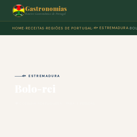
Gastronomias
Roteiro Gastronómico de Portugal
🐟 ESTREMADURA
HOME
›
RECEITAS
›
REGIÕES DE PORTUGAL
›
›
BOL
🐟 ESTREMADURA
Bolo-rei
🍽 COZINHA PORTUGUESA · PARA 4 PESSOAS