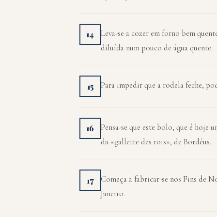
Leva-se a cozer em forno bem quente
14
diluída num pouco de água quente.
Para impedir que a rodela feche, po
15
Pensa-se que este bolo, que é hoje 
16
da «gallette des rois», de Bordéus.
Começa a fabricar-se nos Fins de No
17
Janeiro.