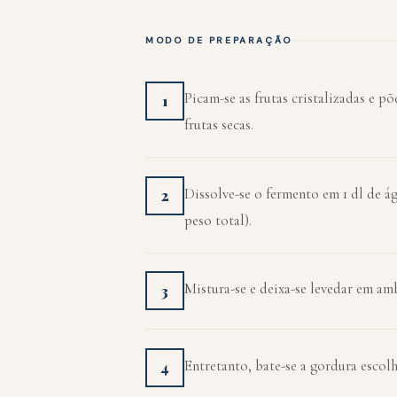
MODO DE PREPARAÇÃO
Picam-se as frutas cristalizadas e 
1
frutas secas.
Dissolve-se o fermento em 1 dl de ág
2
peso total).
Mistura-se e deixa-se levedar em am
3
Entretanto, bate-se a gordura escolh
4