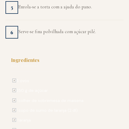
Enrola-se a torta com a ajuda do pano.
5
Serve-se fina polvilhada com açúcar pilé.
6
Ingredientes
PARA 4 PESSOAS
6 ovos
✓
250 g de açúcar
✓
1 colher de sobremesa de maisena
✓
1 copo de sumo de laranja (2 dl)
✓
1 laranja
✓