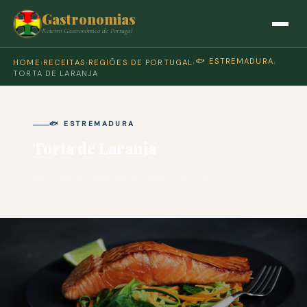
Gastronomias
Roteiro Gastronómico de Portugal
🐟 ESTREMADURA
HOME
›
RECEITAS
›
REGIÕES DE PORTUGAL
›
›
TORTA DE LARANJA
🐟 ESTREMADURA
Torta de Laranja
🍽 COZINHA PORTUGUESA · PARA 4 PESSOAS