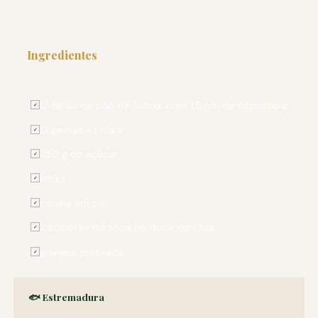
Ingredientes
PARA 4 PESSOAS
12 fatias de pão de forma, com 1,5 cm de espessura
✓
12 gemas + 1 clara
✓
750 g de açúcar
✓
limão
✓
canela em pó
✓
2 colheres de sopa de doce de chila
✓
granjeia prateada
✓
🐟 Estremadura