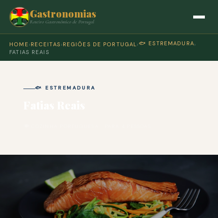
Gastronomias
Roteiro Gastronómico de Portugal
🐟 ESTREMADURA
HOME
›
RECEITAS
›
REGIÕES DE PORTUGAL
›
›
FATIAS REAIS
🐟 ESTREMADURA
Fatias Reais
🍽 COZINHA PORTUGUESA · PARA 4 PESSOAS