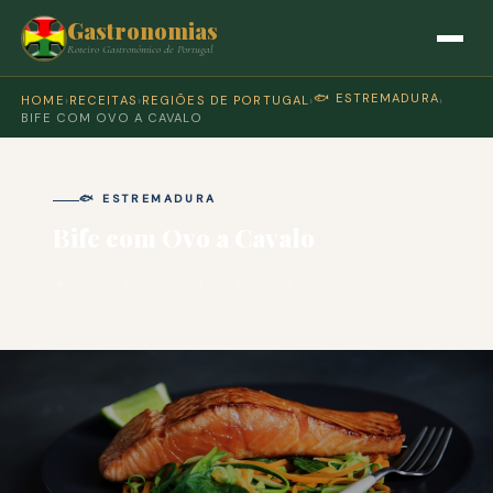
Gastronomias
Roteiro Gastronómico de Portugal
🐟 ESTREMADURA
HOME
›
RECEITAS
›
REGIÕES DE PORTUGAL
›
›
BIFE COM OVO A CAVALO
🐟 ESTREMADURA
Bife com Ovo a Cavalo
🍽 COZINHA PORTUGUESA · PARA 4 PESSOAS