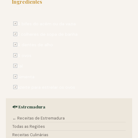
Ingredientes
PARA 4 PESSOAS
4 bifes do acém ou da vazia
✓
2 colheres de sopa de banha
✓
4 dentes de alho
✓
4 ovos
✓
sal
✓
pimenta
✓
azeite para estrelar os ovos
✓
🐟 Estremadura
← Receitas de Estremadura
Todas as Regiões
Receitas Culinárias