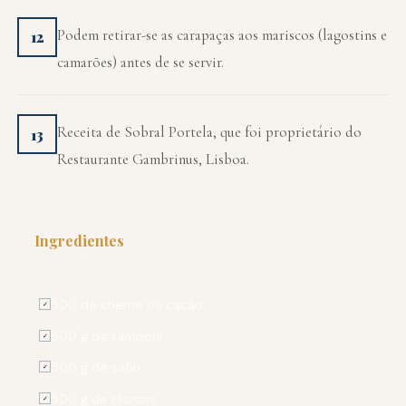
Podem retirar-se as carapaças aos mariscos (lagostins e
12
camarões) antes de se servir.
Receita de Sobral Portela, que foi proprietário do
13
Restaurante Gambrinus, Lisboa.
Ingredientes
PARA 6 PESSOAS
500 de cherne ou cação
✓
500 g de tamboril
✓
500 g de safio
✓
500 g de chocos
✓