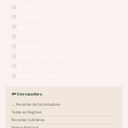
3 tomates (fac.)
✓
1 pimento (fac.)
✓
salsa
✓
louro
✓
alho francês
✓
pimenta em grão e moída
✓
sal
✓
fatias de pão torrado
✓
🐟 Estremadura
← Receitas de Estremadura
Todas as Regiões
Receitas Culinárias
Página Principal