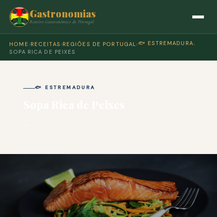
Gastronomias
Roteiro Gastronómico de Portugal
🐟 ESTREMADURA
HOME
›
RECEITAS
›
REGIÕES DE PORTUGAL
›
›
SOPA RICA DE PEIXES
🐟 ESTREMADURA
Sopa Rica de Peixes
🍽 COZINHA PORTUGUESA · PARA 6 PESSOAS