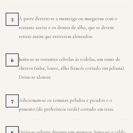
À parte derrete-se a manteiga ou margarina com o
5
restante azeite e os dentes de alho, que se devem
retirar assim que estiverem alourados.
Junta-se as restantes cebolas ás rodelas, um ramo de
6
cheiros (salsa, louro, alho francês cortado em juliana).
Deixa-se alourar.
Adicionam-se os tomates pelados e picados e o
7
pimento (de preferência verde) cortado em tiras.
Deixa-se refogar durante uns minutos. Junta-se o caldo
8