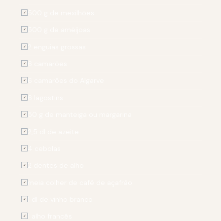
500 g de mexilhões
✓
500 g de amêijoas
✓
2 enguias grossas
✓
6 camarões
✓
6 camarões do Algarve
✓
6 lagostins
✓
50 g de manteiga ou margarina
✓
2,5 dl de azeite
✓
4 cebolas
✓
2 dentes de alho
✓
meia colher de café de açafrão
✓
1 dl de vinho branco
✓
1 alho francês
✓