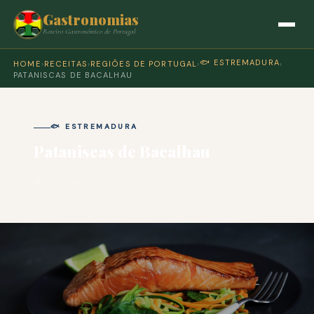
Gastronomias
Roteiro Gastronómico de Portugal
🐟 ESTREMADURA
HOME
›
RECEITAS
›
REGIÕES DE PORTUGAL
›
›
PATANISCAS DE BACALHAU
🐟 ESTREMADURA
Pataniscas de Bacalhau
🍽 COZINHA PORTUGUESA · PARA 4 PESSOAS