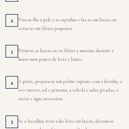
Tira-se-lhe a pele e as espinhas e faz-se em lascas ou
2
corta-se em filetes pequenos.
Põem-se as lascas ou os filetes a marinar durante 2
3
horas num pouco de leite e limão.
À parte, prepara-se um polme espesso com a farinha, o
4
ovo inteiro, sal e pimenta, a cebola e salsa picadas, o
azeite e água necessária.
Se o bacalhau tiver sido feito em lascas, deitam-se
5