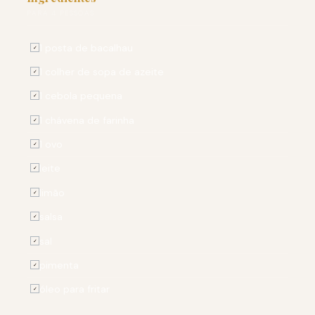
PARA 4 PESSOAS
1 posta de bacalhau
✓
1 colher de sopa de azeite
✓
1 cebola pequena
✓
1 chávena de farinha
✓
1 ovo
✓
leite
✓
limão
✓
salsa
✓
sal
✓
pimenta
✓
óleo para fritar
✓