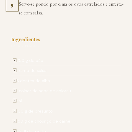
Serve-se pondo por cima os ovos estrelados e enfeita-
9
se com salsa.
Ingredientes
PARA 4 PESSOAS
250 g de pão
✓
1 ramo de salsa
✓
3 dentes de alho
✓
1 colher de sopa de colorau
✓
sal
✓
100 g de presunto
✓
150 g de chouriço de carne
✓
1,5 dl de azeite
✓