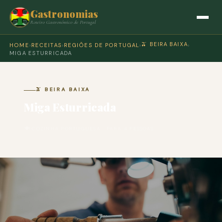
Gastronomias
Roteiro Gastronómico de Portugal
🫒 BEIRA BAIXA
HOME
›
RECEITAS
›
REGIÕES DE PORTUGAL
›
›
MIGA ESTURRICADA
🫒 BEIRA BAIXA
Miga Esturricada
🍽 COZINHA PORTUGUESA · PARA 4 PESSOAS