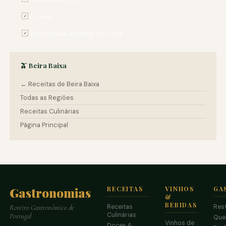
4 ovos
✓
azeite para estrelar os ovos
✓
🫒 Beira Baixa
← Receitas de Beira Baixa
Todas as Regiões
Receitas Culinárias
Página Principal
Gastronomias
RECEITAS
VINHOS
GA
&
BEBIDAS
Receitas
Res
Roteiro Gastronómico de
Culinárias
Portugal
Que
Vinhos de
Doces &