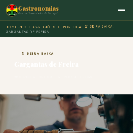
Gastronomias
Roteiro Gastronómico de Portugal
🫒 BEIRA BAIXA
HOME
›
RECEITAS
›
REGIÕES DE PORTUGAL
›
›
GARGANTAS DE FREIRA
🫒 BEIRA BAIXA
Gargantas de Freira
🍽 COZINHA PORTUGUESA · PARA 4 PESSOAS