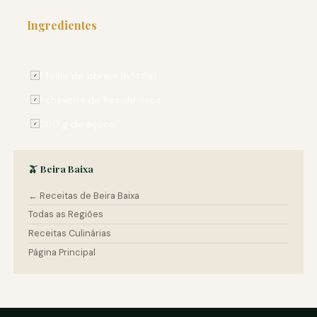
Ingredientes
PARA 4 PESSOAS
1 folha de obreia (hóstia)
✓
1 chávena de fios de ovos
✓
200 g de açúcar
✓
🫒 Beira Baixa
← Receitas de Beira Baixa
Todas as Regiões
Receitas Culinárias
Página Principal