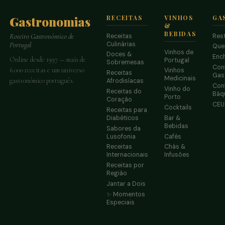
Gastronomias
RECEITAS
VINHOS
GA
&
BEBIDAS
Receitas
Res
Roteiro Gastronómico de
Culinárias
Portugal
Que
Vinhos de
Doces &
Enc
Online desde 1997 — mais de
Portugal
Sobremesas
Conf
6.000 receitas e um universo
Vinhos
Receitas
Gas
Medicinais
gastronómico português.
Afrodisíacas
Conf
Vinho do
Receitas do
Báq
Porto
Coração
CE
Cocktails
Receitas para
Diabéticos
Bar &
Bebidas
Sabores da
Lusofonia
Cafés
Receitas
Chás &
Internacionais
Infusões
Receitas por
Região
Jantar a Dois
✨ Momentos
Especiais