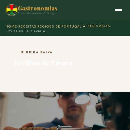
Gastronomias
Roteiro Gastronómico de Portugal
🫒 BEIRA BAIXA
HOME
›
RECEITAS
›
REGIÕES DE PORTUGAL
›
›
ERVILHAS DE CAVACA
🫒 BEIRA BAIXA
Ervilhas de Cavaca
🍽 COZINHA PORTUGUESA · PARA 4 PESSOAS