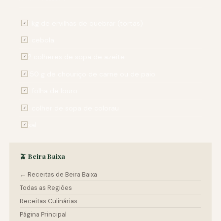
1 kg de ervilhas de quebrar (tortas)
✓
1 cebola
✓
2 colheres de sopa de azeite
✓
150 g de chouriço de carne ou de paio
✓
1 folha de louro
✓
1 colher de sopa de colorau
✓
sal
✓
🫒 Beira Baixa
← Receitas de Beira Baixa
Todas as Regiões
Receitas Culinárias
Página Principal