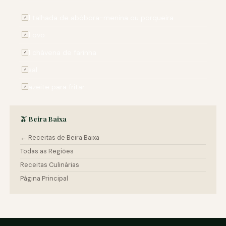
1 talhada de abóbora-menina ou porqueira
✓
1 ovo
✓
1 chávena de farinha
✓
sal
✓
azeite para fritar
✓
🫒 Beira Baixa
← Receitas de Beira Baixa
Todas as Regiões
Receitas Culinárias
Página Principal