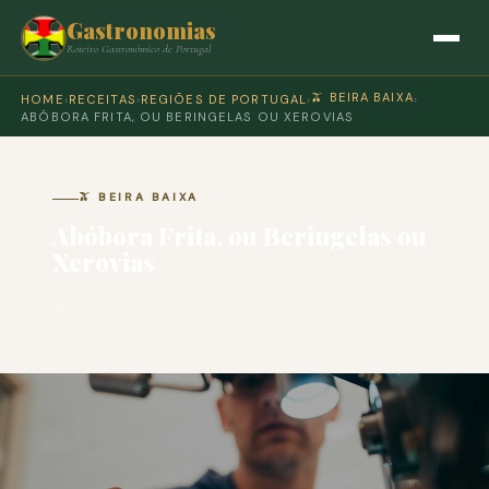
Gastronomias
Roteiro Gastronómico de Portugal
🫒 BEIRA BAIXA
HOME
›
RECEITAS
›
REGIÕES DE PORTUGAL
›
›
ABÓBORA FRITA, OU BERINGELAS OU XEROVIAS
🫒 BEIRA BAIXA
Abóbora Frita, ou Beringelas ou
Xerovias
🍽 COZINHA PORTUGUESA · PARA 4 PESSOAS