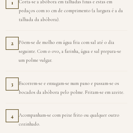
Corta-se a abóbora em talhadas finas e estas em
1
pedaços com 10 cm de comprimento (a largura é a da
talhada da abóbora).
Põem-se de molho em água fria com sal até o dia
2
seguinte. Com o ovo, a farinha, água e sal prepara-se
um polme vulgar.
Escorrem-se e enxugam-se num pano e passam-se os
3
bocados da abóbora pelo polme. Fritam-se em azeite.
Acompanham-se com peixe frito ou qualquer outro
4
cozinhado.