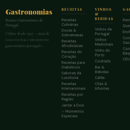
Gastronomias
RECEITAS
VINHOS
GA
&
BEBIDAS
Receitas
Res
Roteiro Gastronómico de
Culinárias
Portugal
Que
Vinhos de
Doces &
Enc
Online desde 1997 — mais de
Portugal
Sobremesas
Conf
6.000 receitas e um universo
Vinhos
Receitas
Gas
Medicinais
gastronómico português.
Afrodisíacas
Conf
Vinho do
Receitas do
Báq
Porto
Coração
CE
Cocktails
Receitas para
Diabéticos
Bar &
Bebidas
Sabores da
Lusofonia
Cafés
Receitas
Chás &
Internacionais
Infusões
Receitas por
Região
Jantar a Dois
✨ Momentos
Especiais