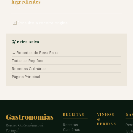
Ingredientes
PARA 4 PESSOAS
Consulte a receita original
✓
🫒 Beira Baixa
← Receitas de Beira Baixa
Todas as Regiões
Receitas Culinárias
Página Principal
Gastronomias
RECEITAS
VINHOS
GA
&
BEBIDAS
Receitas
Res
Roteiro Gastronómico de
Culinárias
Portugal
Que