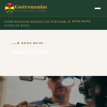
Gastronomias
Roteiro Gastronómico de Portugal
🫒 BEIRA BAIXA
HOME
›
RECEITAS
›
REGIÕES DE PORTUGAL
›
›
SOPAS DE BODA
🫒 BEIRA BAIXA
Sopas de boda
🍽 COZINHA PORTUGUESA · PARA 4 PESSOAS