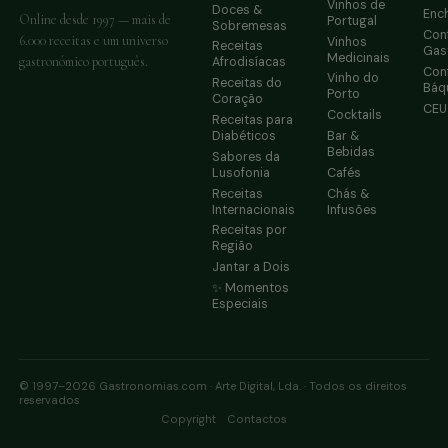
Vinhos de
Doces &
Enc
Online desde 1997 — mais de
Portugal
Sobremesas
Conf
6.000 receitas e um universo
Vinhos
Receitas
Gas
Medicinais
gastronómico português.
Afrodisíacas
Conf
Vinho do
Receitas do
Báq
Porto
Coração
CE
Cocktails
Receitas para
Diabéticos
Bar &
Bebidas
Sabores da
Lusofonia
Cafés
Receitas
Chás &
Internacionais
Infusões
Receitas por
Região
Jantar a Dois
✨ Momentos
Especiais
© 1997–2026 Gastronomias.com · Arte Digital, Lda. · Todos os direitos
reservados
·
Copyright
Contactos