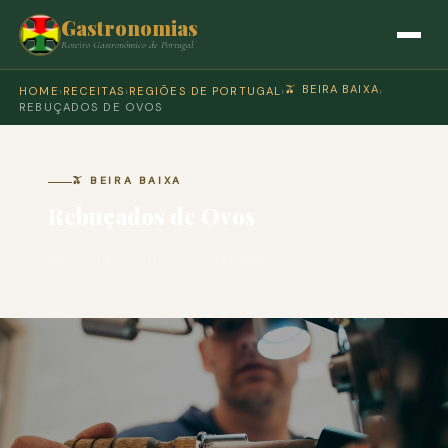
Gastronomias
Roteiro Gastronómico de Portugal
🫒 BEIRA BAIXA
HOME
›
RECEITAS
›
REGIÕES DE PORTUGAL
›
›
REBUÇADOS DE OVOS
🫒 BEIRA BAIXA
Rebuçados de Ovos
🍽 COZINHA PORTUGUESA · PARA 4 PESSOAS