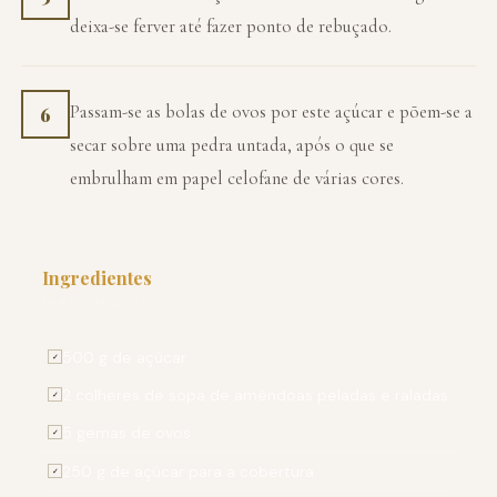
deixa-se ferver até fazer ponto de rebuçado.
Passam-se as bolas de ovos por este açúcar e põem-se a
6
secar sobre uma pedra untada, após o que se
embrulham em papel celofane de várias cores.
Ingredientes
PARA 4 PESSOAS
500 g de açúcar
✓
2 colheres de sopa de amêndoas peladas e raladas
✓
5 gemas de ovos
✓
250 g de açúcar para a cobertura
✓