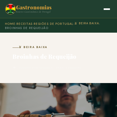
Gastronomias
Roteiro Gastronómico de Portugal
🫒 BEIRA BAIXA
HOME
›
RECEITAS
›
REGIÕES DE PORTUGAL
›
›
BROINHAS DE REQUEIJÃO
🫒 BEIRA BAIXA
Broinhas de Requeijão
🍽 COZINHA PORTUGUESA · PARA 4 PESSOAS