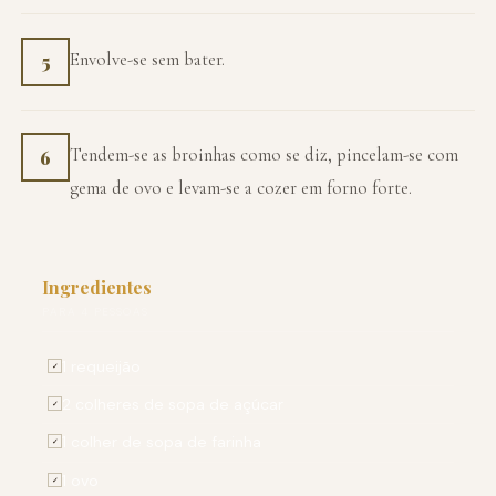
Envolve-se sem bater.
5
Tendem-se as broinhas como se diz, pincelam-se com
6
gema de ovo e levam-se a cozer em forno forte.
Ingredientes
PARA 4 PESSOAS
1 requeijão
✓
2 colheres de sopa de açúcar
✓
1 colher de sopa de farinha
✓
1 ovo
✓