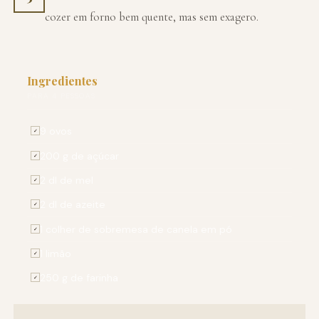
cozer em forno bem quente, mas sem exagero.
Ingredientes
PARA 4 PESSOAS
9 ovos
✓
200 g de açúcar
✓
2 dl de mel
✓
2 dl de azeite
✓
1 colher de sobremesa de canela em pó
✓
1 limão
✓
250 g de farinha
✓