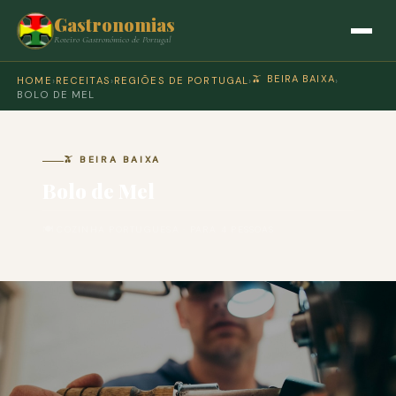
Gastronomias
Roteiro Gastronómico de Portugal
🫒 BEIRA BAIXA
HOME
›
RECEITAS
›
REGIÕES DE PORTUGAL
›
›
BOLO DE MEL
🫒 BEIRA BAIXA
Bolo de Mel
🍽 COZINHA PORTUGUESA · PARA 4 PESSOAS