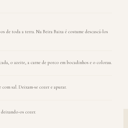
os de toda a terra. Na Beira Baixa é costume descascá-los
ada, o azeite, a carne de porco em bocadinhos e o colorau.
 com sal. Deixam-se cozer e apurar.
 deixando-os cozer.