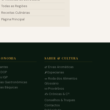
Todas as Regiões
Receitas Culinárias
Página Principal
RONOMIA
SABER & CULTURA
rantes
🌿 Ervas Aromáticas
s DOP
🌶️ Especiarias
s IGP
🥗 Roda dos Alimentos
ias Gastronómicas
Glossário
ias Báquicas
📜 Provérbios
✍️ Crónicas & Cª.
Conselhos & Truques
Contactos