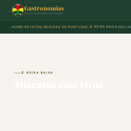
Gastronomias
Roteiro Gastronómico de Portugal
🫒 BEIRA BAIXA
HOME
›
RECEITAS
›
REGIÕES DE PORTUGAL
›
›
MÍSCA
🫒 BEIRA BAIXA
Míscaros com Ovos
🍽 COZINHA PORTUGUESA · PARA 4 PESSOAS