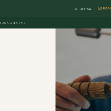
🗺️ RE
RECEITAS
ROS COM OVOS