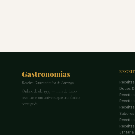
Gastronomias
RECEI
Receitas
Roteiro Gastronómico de Portugal
Doces &
Online desde 1997 — mais de 6.000
Receitas
receitas e um universo gastronómico
Receita
português.
Receitas
Sabores 
Receitas
Receitas
Jantar a