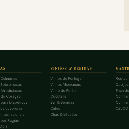
TAS
VINHOS & BEBIDAS
GAST
 Culinárias
Vinhos de Portugal
Restau
 Sobremesas
Vinhos Medicinais
Queijo
 Afrodisíacas
Vinho do Porto
Enchido
s do Coração
Cocktails
Confrar
 para Diabéticos
Bar & Bebidas
Confrar
da Lusofonia
Cafés
CEUCO
 Internacionais
Chás & Infusões
 por Região
 Dois