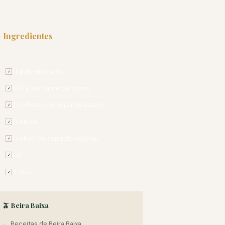
Ingredientes
PARA 4 PESSOAS
1 kg de míscaros
✓
100 g de carne de porco
✓
2 colheres de sopa de azeite
✓
1 cebola
✓
1 colher de sopa de colorau
✓
sal
✓
4 ovos
✓
🫒 Beira Baixa
← Receitas de Beira Baixa