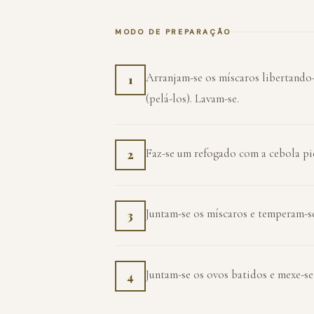
MODO DE PREPARAÇÃO
Arranjam-se os míscaros libertando-
1
(pelá-los). Lavam-se.
Faz-se um refogado com a cebola pic
2
Juntam-se os míscaros e temperam-se
3
Juntam-se os ovos batidos e mexe-se
4