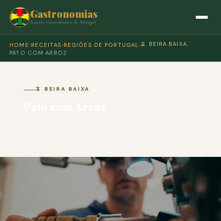
Gastronomias
Roteiro Gastronómico de Portugal
🫒 BEIRA BAIXA
HOME
›
RECEITAS
›
REGIÕES DE PORTUGAL
›
›
PATO COM ARROZ
🫒 BEIRA BAIXA
Pato com Arroz
🍽 COZINHA PORTUGUESA · PARA 8 PESSOAS