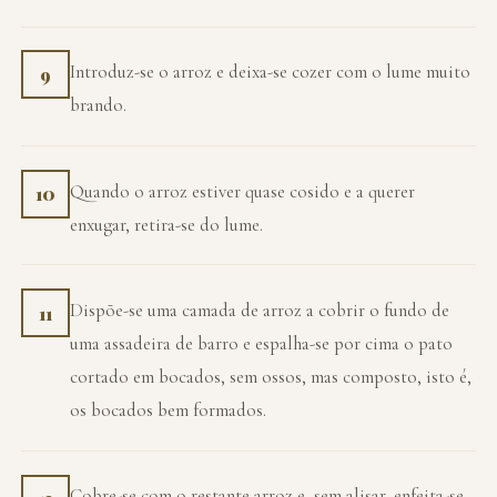
Introduz-se o arroz e deixa-se cozer com o lume muito
9
brando.
Quando o arroz estiver quase cosido e a querer
10
enxugar, retira-se do lume.
Dispõe-se uma camada de arroz a cobrir o fundo de
11
uma assadeira de barro e espalha-se por cima o pato
cortado em bocados, sem ossos, mas composto, isto é,
os bocados bem formados.
Cobre-se com o restante arroz e, sem alisar, enfeita-se