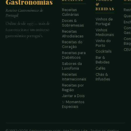
Gastronomias
&
BEBIDAS
Receitas
Res
Roteiro Gastronómico de
Culinárias
Portugal
Que
Vinhos de
Doces &
Enc
Online desde 1997 — mais de
Portugal
Sobremesas
Conf
6.000 receitas e um universo
Vinhos
Receitas
Gas
Medicinais
gastronómico português.
Afrodisíacas
Conf
Vinho do
Receitas do
Báq
Porto
Coração
CE
Cocktails
Receitas para
Diabéticos
Bar &
Bebidas
Sabores da
Lusofonia
Cafés
Receitas
Chás &
Internacionais
Infusões
Receitas por
Região
Jantar a Dois
✨ Momentos
Especiais
© 1997–2026 Gastronomias.com · Arte Digital, Lda. · Todos os direitos