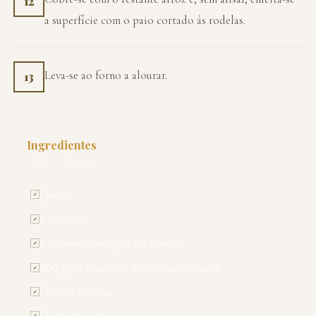
12
a superfície com o paio cortado ás rodelas.
Leva-se ao forno a alourar.
13
Ingredientes
PARA 8 PESSOAS
1 pato
✓
2 cebolas
✓
2 colheres de sopa de azeite
✓
200 g de toucinho entremeado (fac.)
✓
1 dente de alho
✓
✓