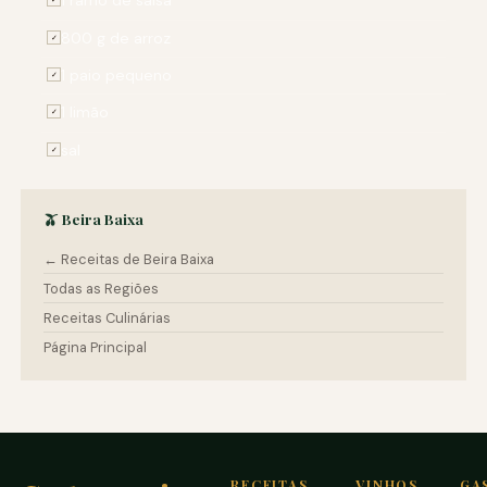
1 ramo de salsa
800 g de arroz
✓
1 paio pequeno
✓
1 limão
✓
sal
✓
🫒 Beira Baixa
← Receitas de Beira Baixa
Todas as Regiões
Receitas Culinárias
Página Principal
RECEITAS
VINHOS
GA