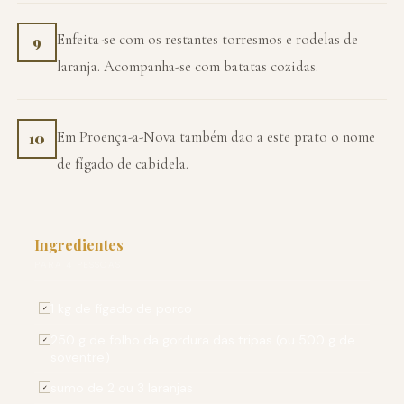
Enfeita-se com os restantes torresmos e rodelas de
9
laranja. Acompanha-se com batatas cozidas.
Em Proença-a-Nova também dão a este prato o nome
10
de fígado de cabidela.
Ingredientes
PARA 4 PESSOAS
1 kg de fígado de porco
✓
250 g de folho da gordura das tripas (ou 500 g de
✓
soventre)
sumo de 2 ou 3 laranjas
✓