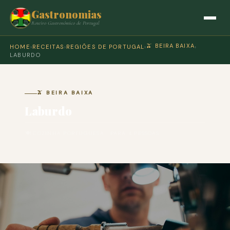
Gastronomias
Roteiro Gastronómico de Portugal
🫒 BEIRA BAIXA
HOME
›
RECEITAS
›
REGIÕES DE PORTUGAL
›
›
LABURDO
🫒 BEIRA BAIXA
Laburdo
🍽 COZINHA PORTUGUESA · PARA 4 PESSOAS