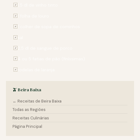
1,5 dl de vinho tinto
✓
1 folha de louro
✓
1 colher de sopa de cominhos
✓
sal
✓
2,5 dl de sangue de porco
✓
4 ou 5 fatias de pão (finíssimas)
✓
rodelas de laranja
✓
🫒 Beira Baixa
← Receitas de Beira Baixa
Todas as Regiões
Receitas Culinárias
Página Principal