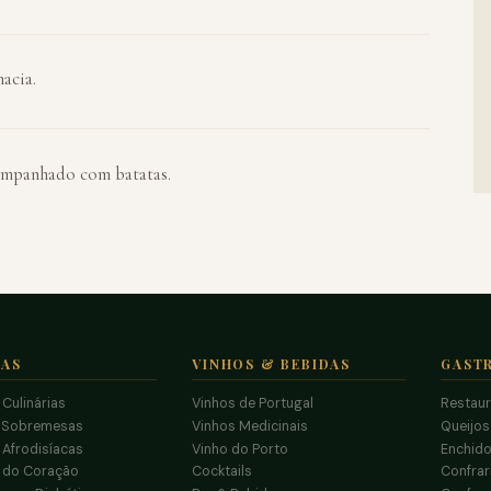
macia.
acompanhado com batatas.
TAS
VINHOS & BEBIDAS
GAST
 Culinárias
Vinhos de Portugal
Restau
 Sobremesas
Vinhos Medicinais
Queijo
 Afrodisíacas
Vinho do Porto
Enchido
s do Coração
Cocktails
Confrar