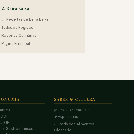
🫒 Beira Baixa
← Receitas de Beira Baixa
Todas as Regiões
Receitas Culinárias
Página Principal
RONOMIA
SABER & CULTURA
rantes
🌿 Ervas Aromáticas
s DOP
🌶️ Especiarias
s IGP
🥗 Roda dos Alimentos
ias Gastronómicas
Glossário