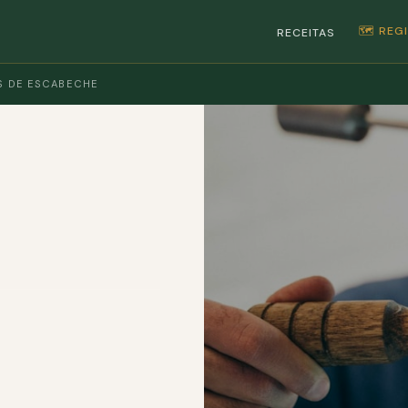
🗺️ RE
RECEITAS
S DE ESCABECHE