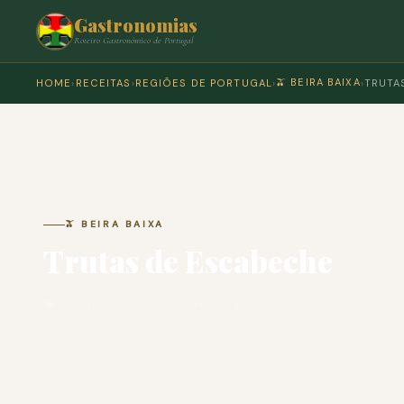
Gastronomias
Roteiro Gastronómico de Portugal
🫒 BEIRA BAIXA
HOME
›
RECEITAS
›
REGIÕES DE PORTUGAL
›
›
TRUTA
🫒 BEIRA BAIXA
Trutas de Escabeche
🍽 COZINHA PORTUGUESA · PARA 6 PESSOAS