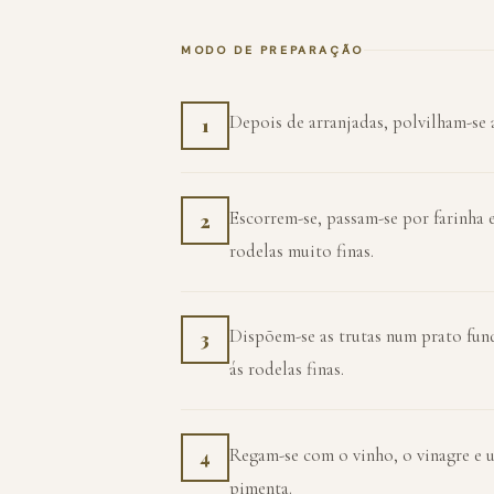
MODO DE PREPARAÇÃO
Depois de arranjadas, polvilham-se 
1
Escorrem-se, passam-se por farinha 
2
rodelas muito finas.
Dispõem-se as trutas num prato fun
3
ás rodelas finas.
Regam-se com o vinho, o vinagre e u
4
pimenta.