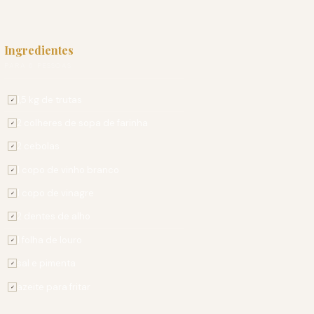
Ingredientes
PARA 6 PESSOAS
1,5 kg de trutas
✓
2 colheres de sopa de farinha
✓
2 cebolas
✓
1 copo de vinho branco
✓
1 copo de vinagre
✓
2 dentes de alho
✓
1 folha de louro
✓
sal e pimenta
✓
azeite para fritar
✓