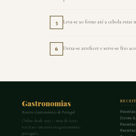
Leva-se ao forno até a cebola estar 
5
Deixa-se arrefecer e serve-se frio 
6
Gastronomias
RECEI
Receitas
Roteiro Gastronómico de Portugal
Doces &
Online desde 1997 — mais de 6.000
Receitas
receitas e um universo gastronómico
Receita
português.