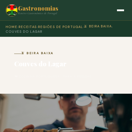
Gastronomias
Roteiro Gastronómico de Portugal
🫒 BEIRA BAIXA
HOME
›
RECEITAS
›
REGIÕES DE PORTUGAL
›
›
COUVES DO LAGAR
🫒 BEIRA BAIXA
Couves do Lagar
🍽 COZINHA PORTUGUESA · PARA 4 PESSOAS