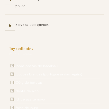
pouco.
Serve-se bem quente.
6
Ingredientes
PARA 4 PESSOAS
2 boas postas de bacalhau
✓
2 couves brancas (portuguesa das região)
✓
600 g de batatas
✓
1 dente de alho
✓
3 dl de azeite novo
✓
1 folha de louro
✓